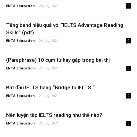
ENTA Education
-
24 July, 2021
0
Tăng band hiệu quả với “IELTS Advantage Reading
Skills” (pdf)
ENTA Education
-
24 July, 2021
0
(Paraphrase) 10 cụm từ hay gặp trong bài thi
ENTA Education
-
22 July, 2021
0
Bắt đầu IELTS bằng “Bridge to IELTS “
ENTA Education
-
21 July, 2021
0
Nên luyện tập IELTS reading như thế nào?
ENTA Education
-
20 July, 2021
0