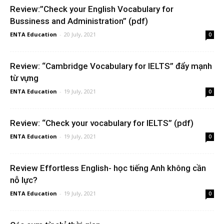
Review:”Check your English Vocabulary for
Bussiness and Administration” (pdf)
ENTA Education
-
20 July, 2021
0
Review: “Cambridge Vocabulary for IELTS” đẩy mạnh
từ vựng
ENTA Education
-
19 July, 2021
0
Review: “Check your vocabulary for IELTS” (pdf)
ENTA Education
-
19 July, 2021
0
Review Effortless English- học tiếng Anh không cần
nỗ lực?
ENTA Education
-
19 July, 2021
0