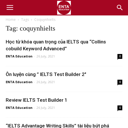
Home
Tags
Coquynhielts
Tag: coquynhielts
Học từ khóa quan trọng của IELTS qua “Collins
cobuild Keyword Advanced”
ENTA Education
-
26 July, 2021
0
Ôn luyện cùng ” IELTS Test Builder 2″
ENTA Education
-
26 July, 2021
0
Review IELTS Test Builder 1
ENTA Education
-
26 July, 2021
0
“IELTS Advantage Writing Skills” tài liệu bứt phá