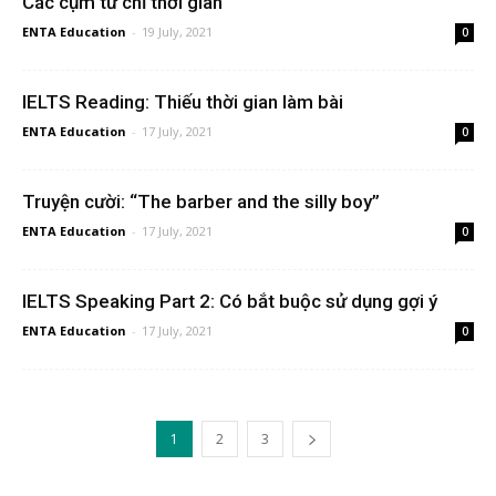
Các cụm từ chỉ thời gian
ENTA Education
-
19 July, 2021
0
IELTS Reading: Thiếu thời gian làm bài
ENTA Education
-
17 July, 2021
0
Truyện cười: “The barber and the silly boy”
ENTA Education
-
17 July, 2021
0
IELTS Speaking Part 2: Có bắt buộc sử dụng gợi ý
ENTA Education
-
17 July, 2021
0
1
2
3