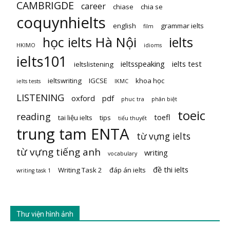
CAMBRIGDE
career
chiase
chia se
coquynhielts
english
grammar ielts
film
học ielts Hà Nội
ielts
HKIMO
idioms
ielts101
ieltsspeaking
ielts test
ieltslistening
ieltswriting
IGCSE
khoa học
ielts tests
IKMC
LISTENING
oxford
pdf
phuc tra
phân biệt
toeic
reading
toefl
tai liệu ielts
tips
tiểu thuyết
trung tam ENTA
từ vựng ielts
từ vựng tiếng anh
writing
vocabulary
đề thi ielts
Writing Task 2
đáp án ielts
writing task 1
Thư viện hình ảnh