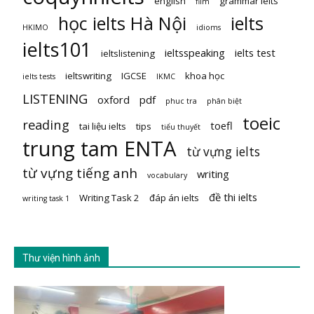
english
grammar ielts
film
học ielts Hà Nội
ielts
HKIMO
idioms
ielts101
ieltsspeaking
ielts test
ieltslistening
ieltswriting
IGCSE
khoa học
ielts tests
IKMC
LISTENING
oxford
pdf
phuc tra
phân biệt
toeic
reading
toefl
tai liệu ielts
tips
tiểu thuyết
trung tam ENTA
từ vựng ielts
từ vựng tiếng anh
writing
vocabulary
đề thi ielts
Writing Task 2
đáp án ielts
writing task 1
Thư viện hình ảnh