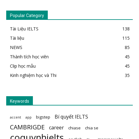
Popular Category
Tài Liệu IELTS
138
Tài liệu
115
NEWS
85
Thành tích học viên
45
Clip học mẫu
45
Kinh nghiệm học và Thi
35
Keywords
Bí quyết IELTS
bigstep
accent
app
CAMBRIGDE
career
chiase
chia se
coquynhielts