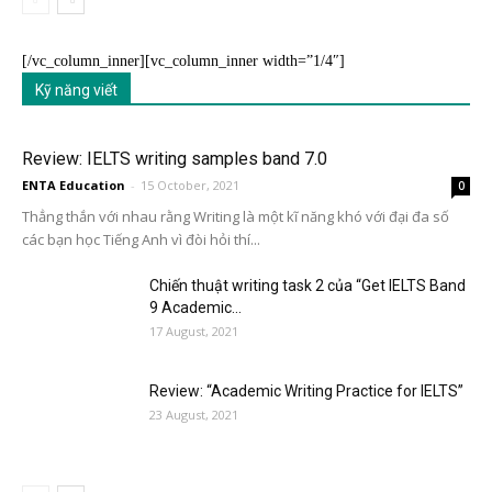
[/vc_column_inner][vc_column_inner width=”1/4″]
Kỹ năng viết
Review: IELTS writing samples band 7.0
ENTA Education
-
15 October, 2021
0
Thẳng thắn với nhau rằng Writing là một kĩ năng khó với đại đa số
các bạn học Tiếng Anh vì đòi hỏi thí...
Chiến thuật writing task 2 của “Get IELTS Band
9 Academic...
17 August, 2021
Review: “Academic Writing Practice for IELTS”
23 August, 2021