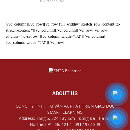
15 October, 2021
[/vc_column][/vc_row][vc_row full_width=” stretch_row_content td-
stretch-content “][vc_column][/vc_column][/vc_row][vc_row
el_class=”td-ss-row”][vc_column width=”1/2″][/vc_column]
[vc_column width=”1/2″][/vc_row]
ABOUT US
CÔNG TY TNHH TƯ VẤN VÀ PHÁT TRIỂN GIÁO DỤC
SMART LEARNING
Address: Tầng 5, 324 Tây Sơn - Đống Đa - Hà Nội
Hotline: 091 436 1212 - 0912 987 349