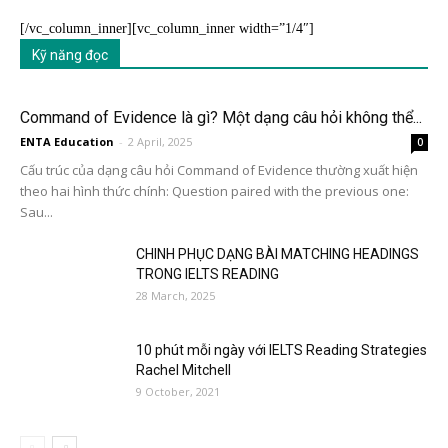
[/vc_column_inner][vc_column_inner width=”1/4″]
Kỹ năng đọc
Command of Evidence là gì? Một dạng câu hỏi không thể...
ENTA Education
-
2 April, 2025
0
Cấu trúc của dạng câu hỏi Command of Evidence thường xuất hiện
theo hai hình thức chính: Question paired with the previous one:
Sau...
CHINH PHỤC DẠNG BÀI MATCHING HEADINGS
TRONG IELTS READING
28 March, 2025
10 phút mỗi ngày với IELTS Reading Strategies
Rachel Mitchell
9 October, 2021