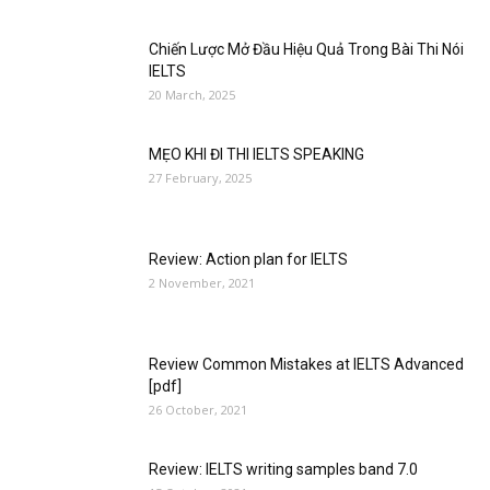
Chiến Lược Mở Đầu Hiệu Quả Trong Bài Thi Nói
IELTS
20 March, 2025
MẸO KHI ĐI THI IELTS SPEAKING
27 February, 2025
Review: Action plan for IELTS
2 November, 2021
Review Common Mistakes at IELTS Advanced
[pdf]
26 October, 2021
Review: IELTS writing samples band 7.0