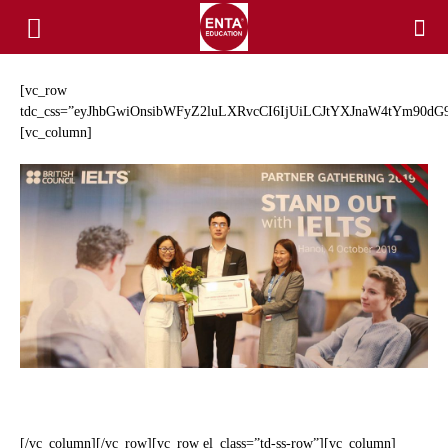
[vc_row
tdc_css=”eyJhbGwiOnsibWFyZ2luLXRvcCI6IjUiLCJtYXJnaW4tYm90dG9
[vc_column]
[/vc_column][/vc_row][vc_row el_class=”td-ss-row”][vc_column]