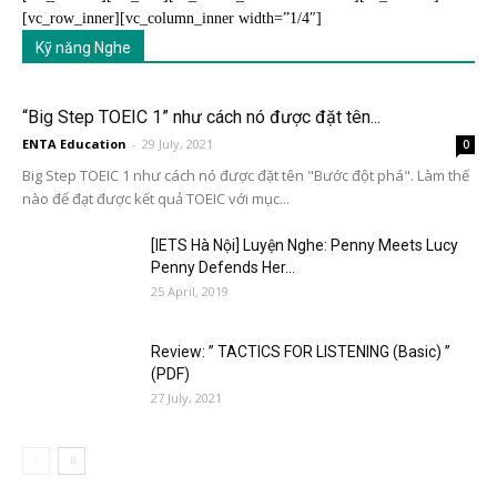
[vc_row_inner][vc_column_inner width=”1/4″]
Kỹ năng Nghe
“Big Step TOEIC 1” như cách nó được đặt tên...
ENTA Education
-
29 July, 2021
0
Big Step TOEIC 1 như cách nó được đặt tên "Bước đột phá". Làm thế
nào để đạt được kết quả TOEIC với mục...
[IETS Hà Nội] Luyện Nghe: Penny Meets Lucy
Penny Defends Her...
25 April, 2019
Review: ” TACTICS FOR LISTENING (Basic) ”
(PDF)
27 July, 2021