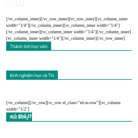
[/vc_column_inner][/vc_row_inner][vc_row_inner][vc_column_inner
width=”1/4″][/vc_column_inner][vc_column_inner width=”1/4″]
[/vc_column_inner][vc_column_inner width=”1/4″][/vc_column_inner]
[vc_column_inner width=”1/4″][/vc_column_inner][/vc_row_inner]
Thành tích học viên
Kinh nghiệm học và Thi
[/vc_column][/vc_row][vc_row el_class=”td-ss-row”][vc_column
DOULINGO ENGLISH TEST – Sự lựa chọn mới
width=”1/2″]
có thể thay thế IELTS và TOEFL
Học Bổng
ENTA English
-
28 June, 2020
0