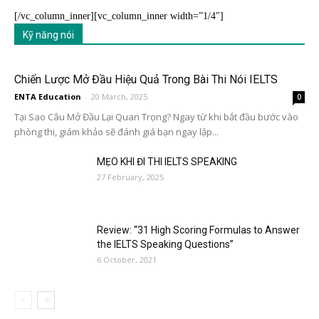
[/vc_column_inner][vc_column_inner width=”1/4″]
Kỹ năng nói
Chiến Lược Mở Đầu Hiệu Quả Trong Bài Thi Nói IELTS
ENTA Education
-
20 March, 2025
0
Tại Sao Câu Mở Đầu Lại Quan Trọng? Ngay từ khi bắt đầu bước vào
phòng thi, giám khảo sẽ đánh giá bạn ngay lập...
MẸO KHI ĐI THI IELTS SPEAKING
27 February, 2025
Review: “31 High Scoring Formulas to Answer
the IELTS Speaking Questions”
6 October, 2021