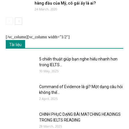
hàng đầu của Mỹ, cô gái ấy là ai?
24 March, 2020
[/vc_column][vc_column width=”1/2″]
Tài liệu
5 chiến thuật giúp bạn nghe hiểu nhanh hơn
trong IELTS...
10 May, 2025
Command of Evidence là gì? Một dạng câu hỏi
không thể...
2 April, 2025
CHINH PHỤC DẠNG BÀI MATCHING HEADINGS
TRONG IELTS READING
28 March, 2025