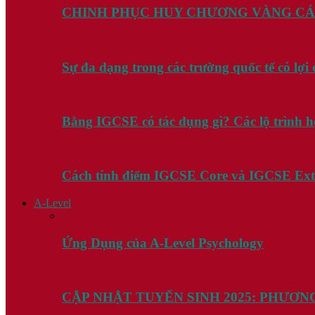
CHINH PHỤC HUY CHƯƠNG VÀNG CÁ
Sự đa dạng trong các trường quốc tế có lợ
Bằng IGCSE có tác dụng gì? Các lộ trình 
Cách tính điểm IGCSE Core và IGCSE Ex
A-Level
Ứng Dụng của A-Level Psychology
CẬP NHẬT TUYỂN SINH 2025: PHƯƠN