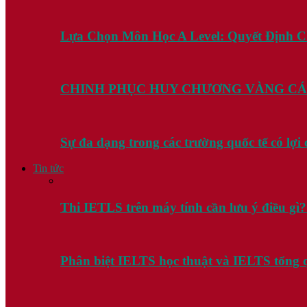
Lựa Chọn Môn Học A Level: Quyết Định 
CHINH PHỤC HUY CHƯƠNG VÀNG CÁ
Sự đa dạng trong các trường quốc tế có lợ
Tin tức
Thi IETLS trên máy tính cần lưu ý điều gì
Phân biệt IELTS học thuật và IELTS tổng 