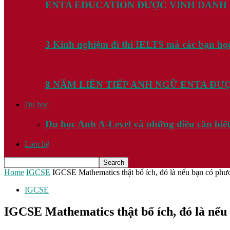
ENTA EDUCATION ĐƯỢC VINH DANH
3 Kinh nghiệm đi thi IELTS mà các bạn họ
8 NĂM LIÊN TIẾP ANH NGỮ ENTA Đ
Du học
Du học Anh A-Level và những điều cần biết
Liên hệ
Home
IGCSE
IGCSE Mathematics thật bổ ích, đó là nếu bạn có phư
IGCSE
IGCSE Mathematics thật bổ ích, đó là nếu