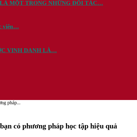
 LÀ MỘT TRONG NHỮNG ĐỐI TÁC…
c viên…
ƯỢC VINH DANH LÀ…
ơng pháp...
 bạn có phương pháp học tập hiệu quả