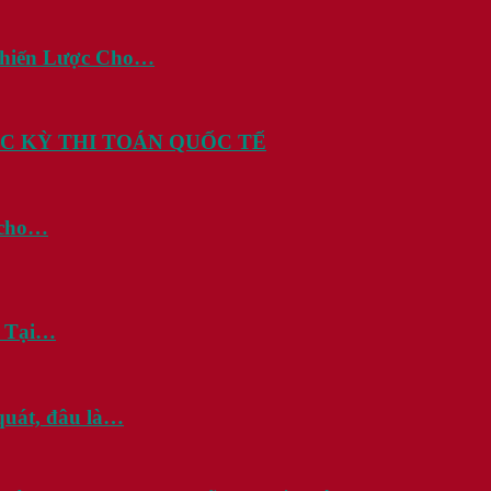
Chiến Lược Cho…
C KỲ THI TOÁN QUỐC TẾ
i cho…
? Tại…
quát, đâu là…