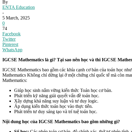
By
ENTA Education
-
5 March, 2025
0
74
Facebook
Twitter
Pinterest
WhatsApp
IGCSE Mathematics là gì? Tại sao nên học và thi IGCSE Mathe
IGCSE Mathematics bao gồm các khía cạnh cơ bản của toán học như số
Mathematics Không chỉ dừng lại ở một chứng chỉ quốc tế mà còn mang l
Mathematics:
Giúp học sinh nắm vững kiến thức Toán học cơ bản.
Phát triển kỹ năng giải quyết vấn đề toán học.
Xây dựng khả năng suy luận và tư duy logic.
Áp dụng kiến thức toán học vào thực tiễn.
Phát triển tư duy sáng tạo và trí tuệ toán học.
Nội dung học của IGCSE Mathematics bao gồm những gì?
Số học:
Các phép toán cơ bản, độ chính xác, thứ tự phép tính, s