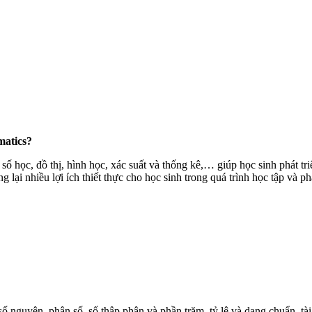
matics?
 học, đồ thị, hình học, xác suất và thống kê,… giúp học sinh phát tr
ại nhiều lợi ích thiết thực cho học sinh trong quá trình học tập và ph
ố nguyên, phân số, số thập phân và phần trăm, tỷ lệ và dạng chuẩn, tài c