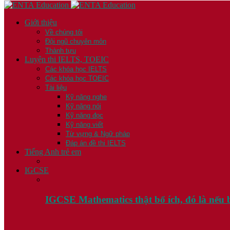
Giới thiệu
Về chúng tôi
Đội ngũ chuyên môn
Thành tựu
Luyện thi IELTS, TOEIC
Các khóa học IELTS
Các khóa học TOEIC
Tài liệu
Kỹ năng nghe
Kỹ năng nói
Kỹ năng đọc
Kỹ năng viết
Từ vựng & Ngữ pháp
Đáp án đề thi IELTS
Tiếng Anh trẻ em
IGCSE
IGCSE Mathematics thật bổ ích, đó là nế