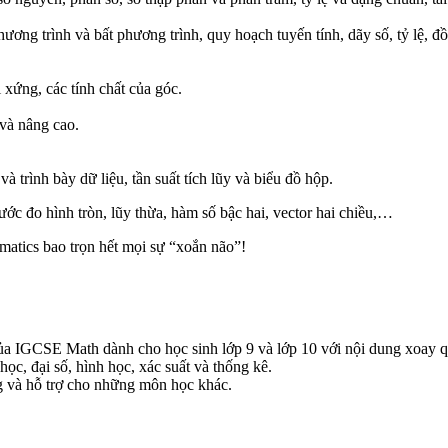
hương trình và bất phương trình, quy hoạch tuyến tính, dãy số, tỷ lệ, đ
 xứng, các tính chất của góc.
và nâng cao.
à trình bày dữ liệu, tần suất tích lũy và biểu đồ hộp.
ớc đo hình tròn, lũy thừa, hàm số bậc hai, vector hai chiều,…
matics bao trọn hết mọi sự “xoắn não”!
của IGCSE Math dành cho học sinh lớp 9 và lớp 10 với nội dung xoay q
c, đại số, hình học, xác suất và thống kê.
g và hỗ trợ cho những môn học khác.