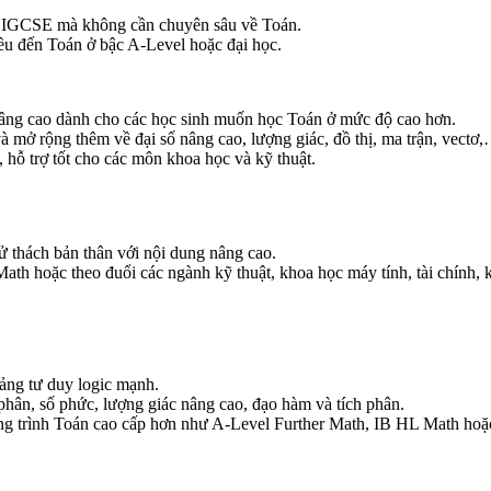
ỉ IGCSE mà không cần chuyên sâu về Toán.
ều đến Toán ở bậc A-Level hoặc đại học.
nâng cao dành cho các học sinh muốn học Toán ở mức độ cao hơn.
mở rộng thêm về đại số nâng cao, lượng giác, đồ thị, ma trận, vectơ
 hỗ trợ tốt cho các môn khoa học và kỹ thuật.
 thách bản thân với nội dung nâng cao.
th hoặc theo đuổi các ngành kỹ thuật, khoa học máy tính, tài chính, 
ảng tư duy logic mạnh.
hân, số phức, lượng giác nâng cao, đạo hàm và tích phân.
ng trình Toán cao cấp hơn như A-Level Further Math, IB HL Math hoặc