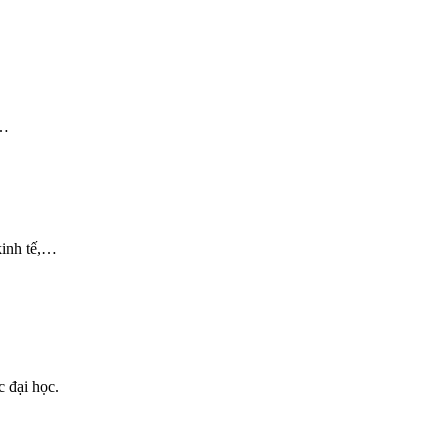
,…
kinh tế,…
 đại học.