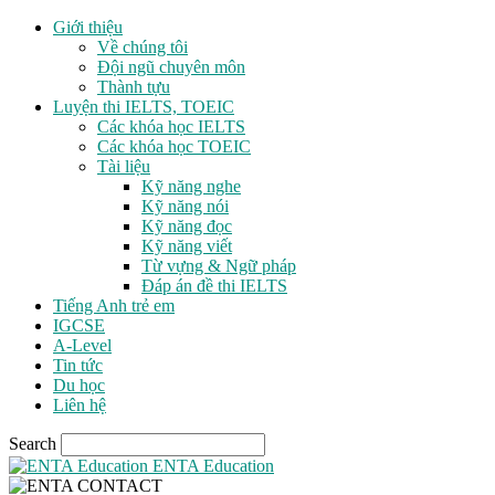
Giới thiệu
Về chúng tôi
Đội ngũ chuyên môn
Thành tựu
Luyện thi IELTS, TOEIC
Các khóa học IELTS
Các khóa học TOEIC
Tài liệu
Kỹ năng nghe
Kỹ năng nói
Kỹ năng đọc
Kỹ năng viết
Từ vựng & Ngữ pháp
Đáp án đề thi IELTS
Tiếng Anh trẻ em
IGCSE
A-Level
Tin tức
Du học
Liên hệ
Search
ENTA Education