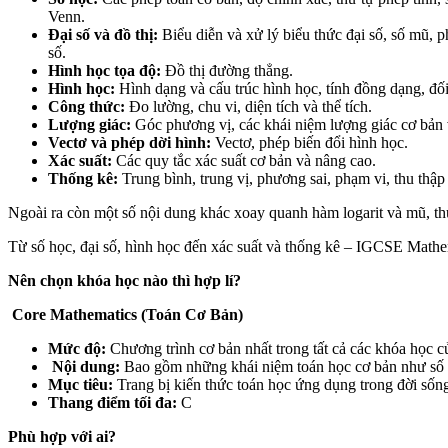
Venn.
Đại số và đồ thị:
Biểu diễn và xử lý biểu thức đại số, số mũ, p
số.
Hình học tọa độ:
Đồ thị đường thẳng.
Hình học:
Hình dạng và cấu trúc hình học, tính đồng dạng, đối
Công thức:
Đo lường, chu vi, diện tích và thể tích.
Lượng giác:
Góc phương vị, các khái niệm lượng giác cơ bản 
Vectơ và phép dời hình:
Vectơ, phép biến đổi hình học.
Xác suất:
Các quy tắc xác suất cơ bản và nâng cao.
Thống kê:
Trung bình, trung vị, phương sai, phạm vi, thu thập v
Ngoài ra còn một số nội dung khác xoay quanh hàm logarit và mũ, thư
Từ số học, đại số, hình học đến xác suất và thống kê – IGCSE Mathe
Nên chọn khóa học nào thì hợp lí?
Core Mathematics (Toán Cơ Bản)
Mức độ:
Chương trình cơ bản nhất trong tất cả các khóa học 
Nội dung:
Bao gồm những khái niệm toán học cơ bản như số họ
Mục tiêu:
Trang bị kiến thức toán học ứng dụng trong đời sốn
Thang điểm tối đa:
C
Phù hợp với ai?