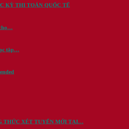
C KỲ THI TOÁN QUỐC TẾ
i cho…
học tập…
tended
G THỨC XÉT TUYỂN MỚI TẠI…