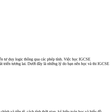
iển tư duy logic thông qua các phép tính. Việc học IGCSE
át triển tương lai. Dưới đây là những lý do bạn nên học và thi IGCSE
hính và tiền tệ, cách tính thời gian, ký hiệu toán học và biểu đồ