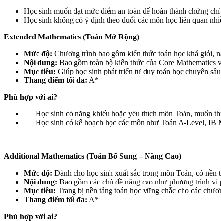
Học sinh muốn đạt mức điểm an toàn để hoàn thành chứng ch
Học sinh không có ý định theo đuổi các môn học liên quan nhi
Extended Mathematics (Toán Mở Rộng)
Mức độ:
Chương trình bao gồm kiến thức toán học khá giỏi, 
Nội dung:
Bao gồm toàn bộ kiến thức của Core Mathematics và 
Mục tiêu:
Giúp học sinh phát triển tư duy toán học chuyên sâu,
Thang điểm tối đa:
A*
Phù hợp với ai?
Học sinh có năng khiếu hoặc yêu thích môn Toán, muốn thử
Học sinh có kế hoạch học các môn như Toán A-Level, IB Ma
Additional Mathematics (Toán Bổ Sung – Nâng Cao)
Mức độ:
Dành cho học sinh xuất sắc trong môn Toán, có nền t
Nội dung:
Bao gồm các chủ đề nâng cao như phương trình vi p
Mục tiêu:
Trang bị nền tảng toán học vững chắc cho các chươ
Thang điểm tối đa:
A*
Phù hợp với ai?