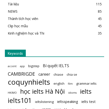
Tài liệu
115
NEWS
85
Thành tích học viên
45
Clip học mẫu
45
Kinh nghiệm học và Thi
35
Keywords
Bí quyết IELTS
bigstep
accent
app
CAMBRIGDE
career
chiase
chia se
coquynhielts
english
grammar ielts
film
học ielts Hà Nội
ielts
HKIMO
idioms
ielts101
ieltsspeaking
ielts test
ieltslistening