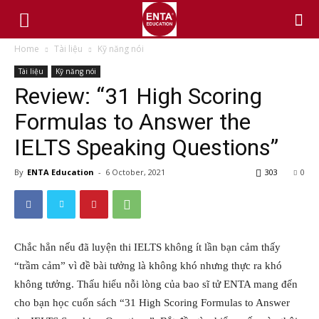
Home
Tài liệu
Kỹ năng nói
Tài liệu
Kỹ năng nói
Review: “31 High Scoring
Formulas to Answer the
IELTS Speaking Questions”
By
ENTA Education
-
6 October, 2021
303
0
Chắc hẳn nếu đã luyện thi IELTS không ít lần bạn cảm thấy
“trầm cảm” vì đề bài tưởng là không khó nhưng thực ra khó
không tưởng. Thấu hiểu nỗi lòng của bao sĩ tử ENTA mang đến
cho bạn học cuốn sách “31 High Scoring Formulas to Answer