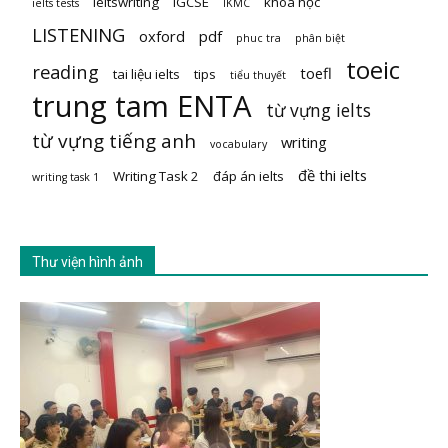
ieltswriting
IGCSE
khoa học
ielts tests
IKMC
LISTENING
oxford
pdf
phuc tra
phân biệt
toeic
reading
toefl
tai liệu ielts
tips
tiểu thuyết
trung tam ENTA
từ vựng ielts
từ vựng tiếng anh
writing
vocabulary
đề thi ielts
Writing Task 2
đáp án ielts
writing task 1
Thư viện hình ảnh