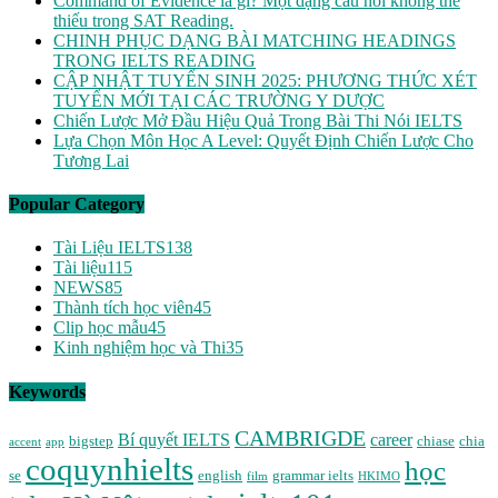
Command of Evidence là gì? Một dạng câu hỏi không thể
thiếu trong SAT Reading.
CHINH PHỤC DẠNG BÀI MATCHING HEADINGS
TRONG IELTS READING
CẬP NHẬT TUYỂN SINH 2025: PHƯƠNG THỨC XÉT
TUYỂN MỚI TẠI CÁC TRƯỜNG Y DƯỢC
Chiến Lược Mở Đầu Hiệu Quả Trong Bài Thi Nói IELTS
Lựa Chọn Môn Học A Level: Quyết Định Chiến Lược Cho
Tương Lai
Popular Category
Tài Liệu IELTS
138
Tài liệu
115
NEWS
85
Thành tích học viên
45
Clip học mẫu
45
Kinh nghiệm học và Thi
35
Keywords
CAMBRIGDE
Bí quyết IELTS
career
bigstep
chiase
chia
accent
app
coquynhielts
học
se
english
grammar ielts
film
HKIMO