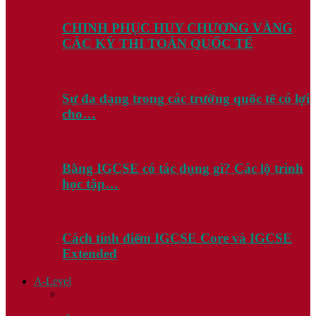
CHINH PHỤC HUY CHƯƠNG VÀNG
CÁC KỲ THI TOÁN QUỐC TẾ
Sự đa dạng trong các trường quốc tế có lợi
cho…
Bằng IGCSE có tác dụng gì? Các lộ trình
học tập…
Cách tính điểm IGCSE Core và IGCSE
Extended
A-Level