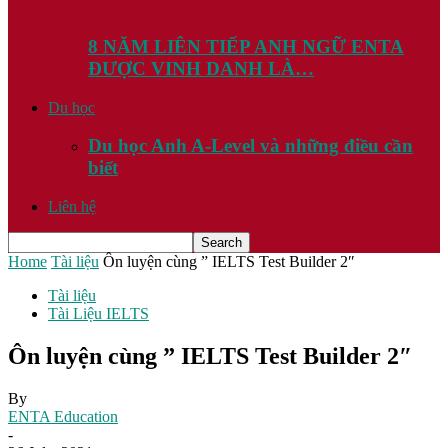
8 NĂM LIÊN TIẾP ANH NGỮ ENTA
ĐƯỢC VINH DANH LÀ…
Du học
Du học Anh A-Level và những điều cần
biết
Liên hệ
Home
Tài liệu
Ôn luyện cùng ” IELTS Test Builder 2″
Tài liệu
Tài Liệu IELTS
Ôn luyện cùng ” IELTS Test Builder 2″
By
ENTA Education
-