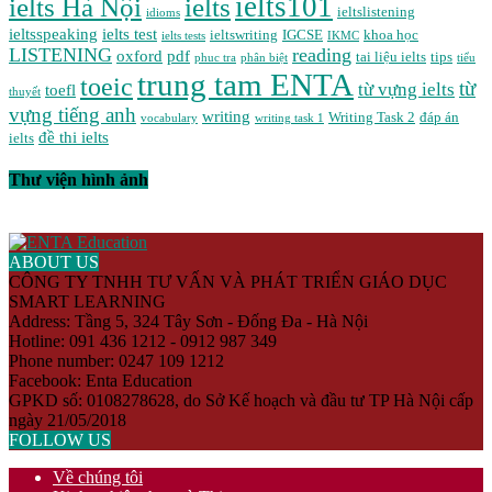
ielts101
ielts Hà Nội
ielts
ieltslistening
idioms
ieltsspeaking
ielts test
ieltswriting
IGCSE
khoa học
ielts tests
IKMC
LISTENING
reading
oxford
pdf
tai liệu ielts
tips
phuc tra
phân biệt
tiểu
trung tam ENTA
toeic
từ
từ vựng ielts
toefl
thuyết
vựng tiếng anh
writing
Writing Task 2
đáp án
vocabulary
writing task 1
đề thi ielts
ielts
Thư viện hình ảnh
ABOUT US
CÔNG TY TNHH TƯ VẤN VÀ PHÁT TRIỂN GIÁO DỤC
SMART LEARNING
Address: Tầng 5, 324 Tây Sơn - Đống Đa - Hà Nội
Hotline: 091 436 1212 - 0912 987 349
Phone number: 0247 109 1212
Facebook: Enta Education
GPKD số: 0108278628, do Sở Kế hoạch và đầu tư TP Hà Nội cấp
ngày 21/05/2018
FOLLOW US
Về chúng tôi