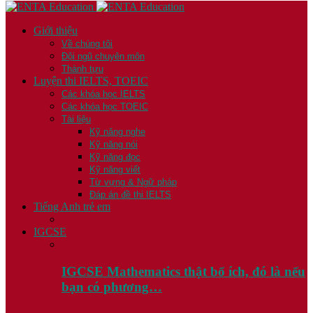
Giới thiệu
Về chúng tôi
Đội ngũ chuyên môn
Thành tựu
Luyện thi IELTS, TOEIC
Các khóa học IELTS
Các khóa học TOEIC
Tài liệu
Kỹ năng nghe
Kỹ năng nói
Kỹ năng đọc
Kỹ năng viết
Từ vựng & Ngữ pháp
Đáp án đề thi IELTS
Tiếng Anh trẻ em
IGCSE
IGCSE Mathematics thật bổ ích, đó là nếu
bạn có phương…