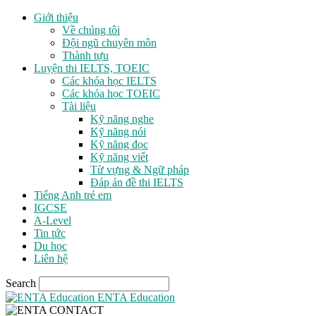
Giới thiệu
Về chúng tôi
Đội ngũ chuyên môn
Thành tựu
Luyện thi IELTS, TOEIC
Các khóa học IELTS
Các khóa học TOEIC
Tài liệu
Kỹ năng nghe
Kỹ năng nói
Kỹ năng đọc
Kỹ năng viết
Từ vựng & Ngữ pháp
Đáp án đề thi IELTS
Tiếng Anh trẻ em
IGCSE
A-Level
Tin tức
Du học
Liên hệ
Search
ENTA Education