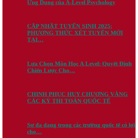
Ứng Dụng của A-Level Psychology
CẬP NHẬT TUYỂN SINH 2025:
PHƯƠNG THỨC XÉT TUYỂN MỚI
TẠI…
Lựa Chọn Môn Học A Level: Quyết Định
Chiến Lược Cho…
CHINH PHỤC HUY CHƯƠNG VÀNG
CÁC KỲ THI TOÁN QUỐC TẾ
Sự đa dạng trong các trường quốc tế có lợi
cho…