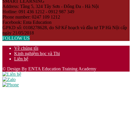
SMART LEARNING
Address: Tầng 5, 324 Tây Sơn - Đống Đa - Hà Nội
Hotline: 091 436 1212 - 0912 987 349
Phone number: 0247 109 1212
Facebook: Enta Education
GPKD số: 0108278628, do Sở Kế hoạch và đầu tư TP Hà Nội cấp
ngày 21/05/2018
FOLLOW US
Về chúng tôi
Kinh nghiệm học và Thi
Liên hệ
© Design By ENTA Education Training Academy