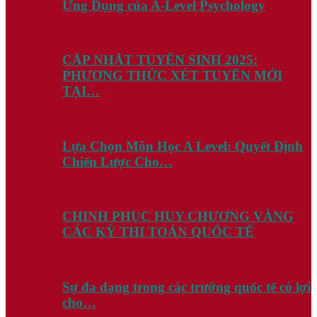
Ứng Dụng của A-Level Psychology
CẬP NHẬT TUYỂN SINH 2025:
PHƯƠNG THỨC XÉT TUYỂN MỚI
TẠI…
Lựa Chọn Môn Học A Level: Quyết Định
Chiến Lược Cho…
CHINH PHỤC HUY CHƯƠNG VÀNG
CÁC KỲ THI TOÁN QUỐC TẾ
Sự đa dạng trong các trường quốc tế có lợi
cho…