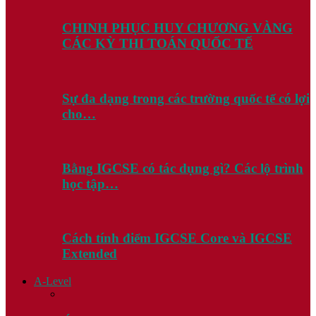
CHINH PHỤC HUY CHƯƠNG VÀNG
CÁC KỲ THI TOÁN QUỐC TẾ
Sự đa dạng trong các trường quốc tế có lợi
cho…
Bằng IGCSE có tác dụng gì? Các lộ trình
học tập…
Cách tính điểm IGCSE Core và IGCSE
Extended
A-Level