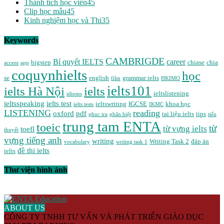
Thành tích học viên
45
Clip học mẫu
45
Kinh nghiệm học và Thi
35
Keywords
CAMBRIGDE
Bí quyết IELTS
career
bigstep
chiase
chia
accent
app
coquynhielts
học
se
english
grammar ielts
film
HKIMO
ielts101
ielts Hà Nội
ielts
ieltslistening
idioms
ieltsspeaking
ielts test
ieltswriting
IGCSE
khoa học
ielts tests
IKMC
LISTENING
reading
oxford
pdf
tai liệu ielts
tips
phuc tra
phân biệt
tiểu
trung tam ENTA
toeic
từ
từ vựng ielts
toefl
thuyết
vựng tiếng anh
writing
Writing Task 2
đáp án
vocabulary
writing task 1
đề thi ielts
ielts
Thư viện hình ảnh
ABOUT US
CÔNG TY TNHH TƯ VẤN VÀ PHÁT TRIỂN GIÁO DỤC