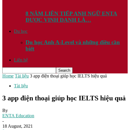
8 NĂM LIÊN TIẾP ANH NGỮ ENTA
ĐƯỢC VINH DANH LÀ…
Du học
Du học Anh A-Level và những điều cần
biết
Liên hệ
Home
Tài liệu
3 app điện thoại giúp học IELTS hiệu quả
Tài liệu
3 app điện thoại giúp học IELTS hiệu quả
By
ENTA Education
-
18 August, 2021