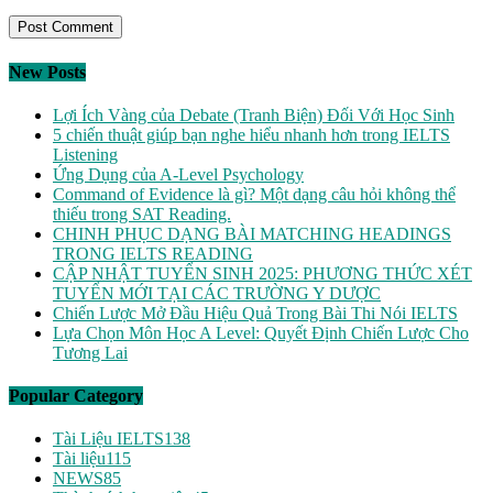
New Posts
Lợi Ích Vàng của Debate (Tranh Biện) Đối Với Học Sinh
5 chiến thuật giúp bạn nghe hiểu nhanh hơn trong IELTS
Listening
Ứng Dụng của A-Level Psychology
Command of Evidence là gì? Một dạng câu hỏi không thể
thiếu trong SAT Reading.
CHINH PHỤC DẠNG BÀI MATCHING HEADINGS
TRONG IELTS READING
CẬP NHẬT TUYỂN SINH 2025: PHƯƠNG THỨC XÉT
TUYỂN MỚI TẠI CÁC TRƯỜNG Y DƯỢC
Chiến Lược Mở Đầu Hiệu Quả Trong Bài Thi Nói IELTS
Lựa Chọn Môn Học A Level: Quyết Định Chiến Lược Cho
Tương Lai
Popular Category
Tài Liệu IELTS
138
Tài liệu
115
NEWS
85