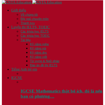
Giới thiệu
Về chúng tôi
Đội ngũ chuyên môn
Thành tựu
Luyện thi IELTS, TOEIC
Các khóa học IELTS
Các khóa học TOEIC
Tài liệu
Kỹ năng nghe
Kỹ năng nói
Kỹ năng đọc
Kỹ năng viết
Từ vựng & Ngữ pháp
Đáp án đề thi IELTS
Tiếng Anh trẻ em
IGCSE
IGCSE Mathematics thật bổ ích, đó là nếu
bạn có phương…