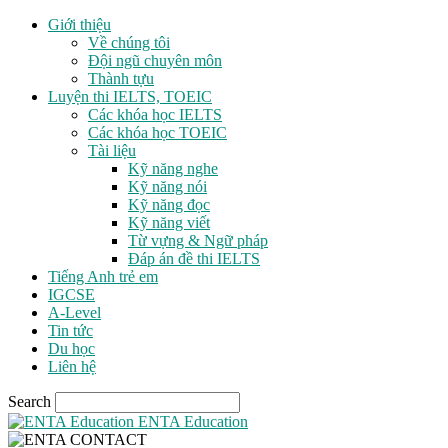
Giới thiệu
Về chúng tôi
Đội ngũ chuyên môn
Thành tựu
Luyện thi IELTS, TOEIC
Các khóa học IELTS
Các khóa học TOEIC
Tài liệu
Kỹ năng nghe
Kỹ năng nói
Kỹ năng đọc
Kỹ năng viết
Từ vựng & Ngữ pháp
Đáp án đề thi IELTS
Tiếng Anh trẻ em
IGCSE
A-Level
Tin tức
Du học
Liên hệ
Search
ENTA Education