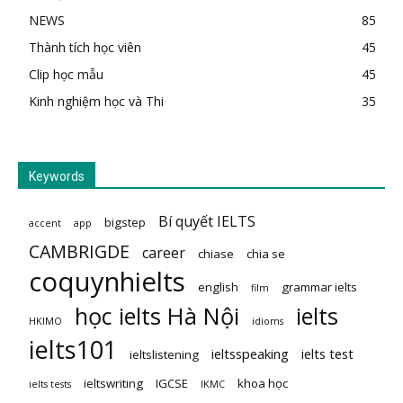
NEWS
85
Thành tích học viên
45
Clip học mẫu
45
Kinh nghiệm học và Thi
35
Keywords
Bí quyết IELTS
bigstep
accent
app
CAMBRIGDE
career
chiase
chia se
coquynhielts
english
grammar ielts
film
học ielts Hà Nội
ielts
HKIMO
idioms
ielts101
ieltsspeaking
ielts test
ieltslistening
ieltswriting
IGCSE
khoa học
ielts tests
IKMC