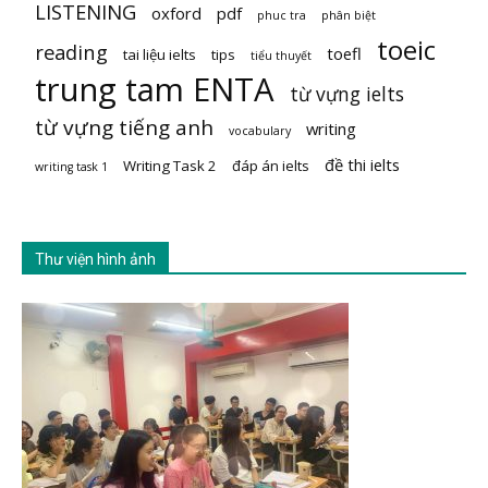
LISTENING
oxford
pdf
phuc tra
phân biệt
toeic
reading
toefl
tai liệu ielts
tips
tiểu thuyết
trung tam ENTA
từ vựng ielts
từ vựng tiếng anh
writing
vocabulary
đề thi ielts
Writing Task 2
đáp án ielts
writing task 1
Thư viện hình ảnh