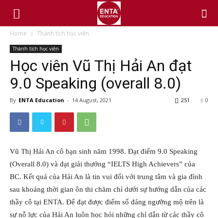
Home
Thành tích học viên
Thành tích học viên
Học viên Vũ Thị Hải An đạt
9.0 Speaking (overall 8.0)
By
ENTA Education
-
14 August, 2021
251
0
Vũ Thị Hải An cô bạn sinh năm 1998. Đạt điểm 9.0 Speaking
(Overall 8.0) và đạt giải thưởng “IELTS High Achievers” của
BC. Kết quả của Hải An là tin vui đối với trung tâm và gia đình
sau khoảng thời gian ôn thi chăm chỉ dưới sự hướng dẫn của các
thầy cô tại ENTA. Để đạt được điểm số đáng ngưỡng mộ trên là
sự nỗ lực của Hải An luôn học hỏi những chỉ dẫn từ các thầy cô