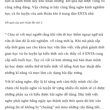
hẳn là hành trình đầy khó khăn nhưng kết quả đạt được cũng vô
cùng xứng đáng. Vậy chúng ta hãy cùng lắng nghe kinh nghiêm
học và ôn luyện của anh Hoàn khi ở trung tâm ENTA nhé.
kết quả của anh Hoàn lần thứ 2
“ Chia sẻ với mọi người rằng khi vừa đi học thêm ngoại ngữ mà
vừa đi làm đó là trải nghiệm vô cùng mới lạ. Khi mà phải sắp
xếp thời gian sao cho khoa học vừa làm việc vừa phải giành thời
gian học và ôn luyện lại kiến thức mà các thầy cô ở ENTA cung
cấp mỗi buổi học. Tuy có vất vả hơn nhưng mà bản than mình
lại học được nhiều thứ từ kiến thức về tiếng Anh học thuật đến
những kĩ năng và mẹo làm các dạng bài đặc trưng.
Với kĩ năng nghe, đây là kĩ năng anh cảm thấy mình chỉ cần
chăm chỉ luyện nghe và luyện từ vựng nhiều rồi mình sẽ có được
những phản xạ và hiểu được bài nghe dễ dàng. Đặc biệt việc
nghe phải nghe hằng ngày tạo thành một thói quen thì khi vào
phòng thi sẽ không bị “choáng” mà miss những câu đáng tiếc.