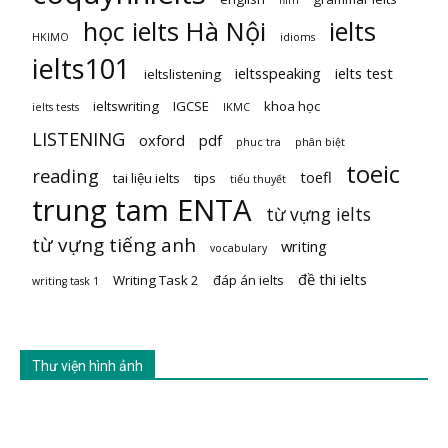
film
học ielts Hà Nội
ielts
HKIMO
idioms
ielts101
ieltsspeaking
ielts test
ieltslistening
ieltswriting
IGCSE
khoa học
ielts tests
IKMC
LISTENING
oxford
pdf
phuc tra
phân biệt
toeic
reading
toefl
tai liệu ielts
tips
tiểu thuyết
trung tam ENTA
từ vựng ielts
từ vựng tiếng anh
writing
vocabulary
đề thi ielts
Writing Task 2
đáp án ielts
writing task 1
Thư viện hình ảnh