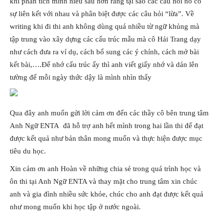
khi phân tích mình hiểu sâu hơn rằng tại sao các câu hỏi nó có
sự liên kết với nhau và phân biệt được các câu hỏi “lừa”. Về
writing khi đi thi anh không dùng quá nhiều từ ngữ khủng mà
tập trung vào xây dựng các cấu trúc mẫu mà cô Hải Trang dạy
như cách đưa ra ví dụ, cách bổ sung các ý chính, cách mở bài
kết bài,….Để nhớ cấu trúc ấy thì anh viết giấy nhớ và dán lên
tường để mỗi ngày thức dậy là mình nhìn thấy
Qua đây anh muốn gửi lời cảm ơn đến các thầy cô bên trung tâm
Anh Ngữ ENTA đã hỗ trợ anh hết mình trong hai lần thi để đạt
được kết quả như bản thân mong muốn và thực hiện được mục
tiêu du học.
Xin cảm ơn anh Hoàn về những chia sẻ trong quá trình học và
ôn thi tại Anh Ngữ ENTA và thay mặt cho trung tâm xin chúc
anh và gia đình nhiều sức khỏe, chúc cho anh đạt được kết quả
như mong muốn khi học tập ở nước ngoài.