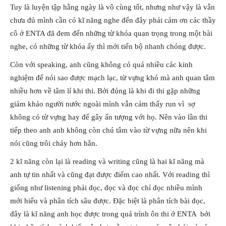
Tuy là luyện tập hằng ngày là vô cùng tốt, nhưng như vậy là vẫn
chưa đủ mình cần có kĩ năng nghe đến đây phải cảm ơn các thầy
cô ở ENTA đã đem đến những từ khóa quan trọng trong một bài
nghe, có những từ khóa ấy thì mới tiến bộ nhanh chóng được.
Còn với speaking, anh cũng không có quá nhiều các kinh
nghiệm để nói sao được mạch lạc, từ vựng khó mà anh quan tâm
nhiều hơn về tâm lí khi thi. Bởi đúng là khi đi thi gặp những
giám khảo người nước ngoài mình vẫn cảm thấy run vì sợ
không có từ vựng hay để gây ấn tượng với họ. Nên vào lần thi
tiếp theo anh anh không còn chú tâm vào từ vựng nữa nên khi
nói cũng trôi chảy hơn hẳn.
2 kĩ năng còn lại là reading và writing cũng là hai kĩ năng mà
anh tự tin nhất và cũng đạt được điểm cao nhất. Với reading thì
giống như listening phải đọc, đọc và đọc chỉ đọc nhiều mình
mới hiểu và phân tích sâu được. Đặc biệt là phân tích bài đọc,
đây là kĩ năng anh học được trong quá trình ôn thi ở ENTA bởi