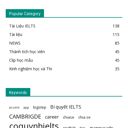
Popular Category
Tài Liệu IELTS
138
Tài liệu
115
NEWS
85
Thành tích học viên
45
Clip học mẫu
45
Kinh nghiệm học và Thi
35
Keywords
Bí quyết IELTS
bigstep
accent
app
CAMBRIGDE
career
chiase
chia se
coquynhielts
english
grammar ielts