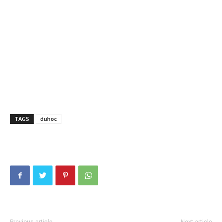
TAGS
duhoc