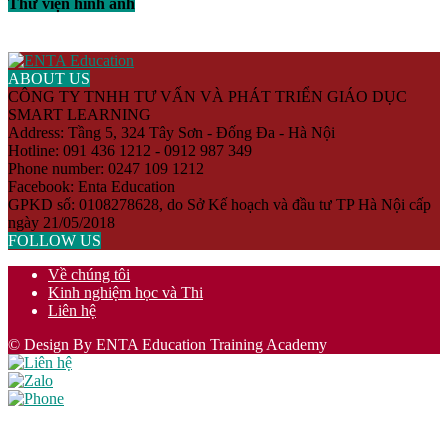
Thư viện hình ảnh
ABOUT US
CÔNG TY TNHH TƯ VẤN VÀ PHÁT TRIỂN GIÁO DỤC
SMART LEARNING
Address: Tầng 5, 324 Tây Sơn - Đống Đa - Hà Nội
Hotline: 091 436 1212 - 0912 987 349
Phone number: 0247 109 1212
Facebook: Enta Education
GPKD số: 0108278628, do Sở Kế hoạch và đầu tư TP Hà Nội cấp
ngày 21/05/2018
FOLLOW US
Về chúng tôi
Kinh nghiệm học và Thi
Liên hệ
© Design By ENTA Education Training Academy