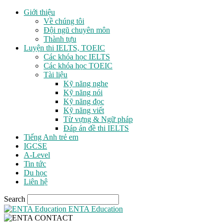
Giới thiệu
Về chúng tôi
Đội ngũ chuyên môn
Thành tựu
Luyện thi IELTS, TOEIC
Các khóa học IELTS
Các khóa học TOEIC
Tài liệu
Kỹ năng nghe
Kỹ năng nói
Kỹ năng đọc
Kỹ năng viết
Từ vựng & Ngữ pháp
Đáp án đề thi IELTS
Tiếng Anh trẻ em
IGCSE
A-Level
Tin tức
Du học
Liên hệ
Search
ENTA Education