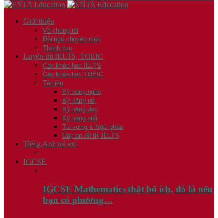
Giới thiệu
Về chúng tôi
Đội ngũ chuyên môn
Thành tựu
Luyện thi IELTS, TOEIC
Các khóa học IELTS
Các khóa học TOEIC
Tài liệu
Kỹ năng nghe
Kỹ năng nói
Kỹ năng đọc
Kỹ năng viết
Từ vựng & Ngữ pháp
Đáp án đề thi IELTS
Tiếng Anh trẻ em
IGCSE
IGCSE Mathematics thật bổ ích, đó là nếu
bạn có phương…