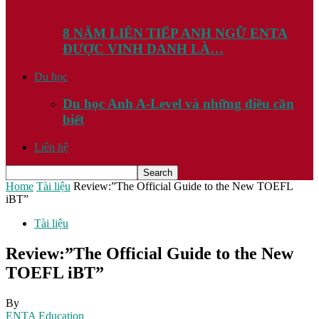
8 NĂM LIÊN TIẾP ANH NGỮ ENTA
ĐƯỢC VINH DANH LÀ…
Du học
Du học Anh A-Level và những điều cần
biết
Liên hệ
Home
Tài liệu
Review:”The Official Guide to the New TOEFL
iBT”
Tài liệu
Review:”The Official Guide to the New
TOEFL iBT”
By
ENTA Education