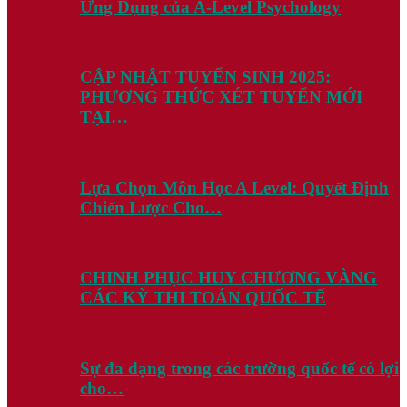
Ứng Dụng của A-Level Psychology
CẬP NHẬT TUYỂN SINH 2025:
PHƯƠNG THỨC XÉT TUYỂN MỚI
TẠI…
Lựa Chọn Môn Học A Level: Quyết Định
Chiến Lược Cho…
CHINH PHỤC HUY CHƯƠNG VÀNG
CÁC KỲ THI TOÁN QUỐC TẾ
Sự đa dạng trong các trường quốc tế có lợi
cho…