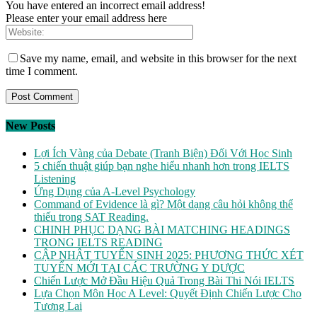
You have entered an incorrect email address!
Please enter your email address here
Save my name, email, and website in this browser for the next
time I comment.
New Posts
Lợi Ích Vàng của Debate (Tranh Biện) Đối Với Học Sinh
5 chiến thuật giúp bạn nghe hiểu nhanh hơn trong IELTS
Listening
Ứng Dụng của A-Level Psychology
Command of Evidence là gì? Một dạng câu hỏi không thể
thiếu trong SAT Reading.
CHINH PHỤC DẠNG BÀI MATCHING HEADINGS
TRONG IELTS READING
CẬP NHẬT TUYỂN SINH 2025: PHƯƠNG THỨC XÉT
TUYỂN MỚI TẠI CÁC TRƯỜNG Y DƯỢC
Chiến Lược Mở Đầu Hiệu Quả Trong Bài Thi Nói IELTS
Lựa Chọn Môn Học A Level: Quyết Định Chiến Lược Cho
Tương Lai