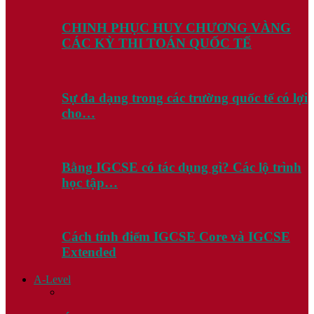
CHINH PHỤC HUY CHƯƠNG VÀNG
CÁC KỲ THI TOÁN QUỐC TẾ
Sự đa dạng trong các trường quốc tế có lợi
cho…
Bằng IGCSE có tác dụng gì? Các lộ trình
học tập…
Cách tính điểm IGCSE Core và IGCSE
Extended
A-Level