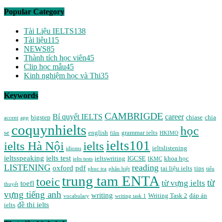
Popular Category
Tài Liệu IELTS
138
Tài liệu
115
NEWS
85
Thành tích học viên
45
Clip học mẫu
45
Kinh nghiệm học và Thi
35
Keywords
CAMBRIGDE
Bí quyết IELTS
career
bigstep
chiase
chia
accent
app
coquynhielts
học
se
english
grammar ielts
film
HKIMO
ielts101
ielts Hà Nội
ielts
ieltslistening
idioms
ieltsspeaking
ielts test
ieltswriting
IGCSE
khoa học
ielts tests
IKMC
LISTENING
reading
oxford
pdf
tai liệu ielts
tips
phuc tra
phân biệt
tiểu
trung tam ENTA
toeic
từ
từ vựng ielts
toefl
thuyết
vựng tiếng anh
writing
Writing Task 2
đáp án
vocabulary
writing task 1
đề thi ielts
ielts