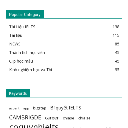
Popular Category
Tài Liệu IELTS
138
Tài liệu
115
NEWS
85
Thành tích học viên
45
Clip học mẫu
45
Kinh nghiệm học và Thi
35
Keywords
Bí quyết IELTS
bigstep
accent
app
CAMBRIGDE
career
chiase
chia se
coquynhielts