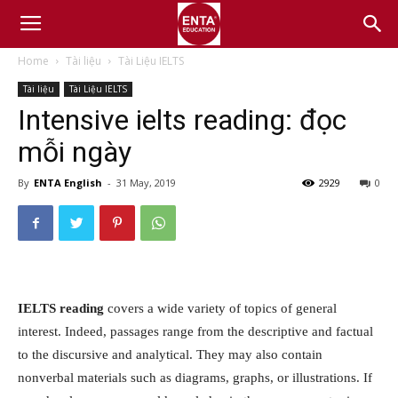
Home
Tài liệu
Tài Liệu IELTS
Tài liệu
Tài Liệu IELTS
Intensive ielts reading: đọc
mỗi ngày
By
ENTA English
-
31 May, 2019
2929
0
IELTS reading
covers a wide variety of topics of general
interest. Indeed, passages range from the descriptive and factual
to the discursive and analytical. They may also contain
nonverbal materials such as diagrams, graphs, or illustrations. If