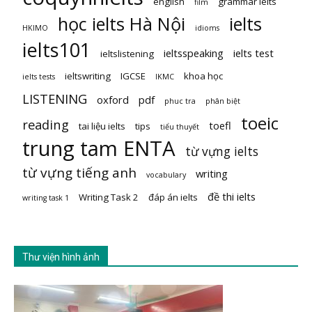
english
grammar ielts
film
học ielts Hà Nội
ielts
HKIMO
idioms
ielts101
ieltsspeaking
ielts test
ieltslistening
ieltswriting
IGCSE
khoa học
ielts tests
IKMC
LISTENING
oxford
pdf
phuc tra
phân biệt
toeic
reading
toefl
tai liệu ielts
tips
tiểu thuyết
trung tam ENTA
từ vựng ielts
từ vựng tiếng anh
writing
vocabulary
đề thi ielts
Writing Task 2
đáp án ielts
writing task 1
Thư viện hình ảnh