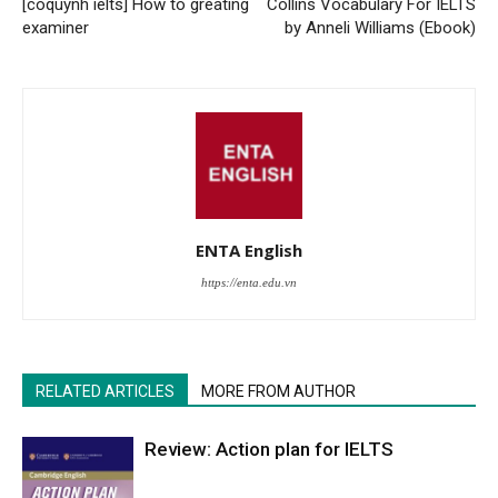
[coquynh ielts] How to greating
Collins Vocabulary For IELTS
examiner
by Anneli Williams (Ebook)
ENTA English
https://enta.edu.vn
RELATED ARTICLES
MORE FROM AUTHOR
Review: Action plan for IELTS