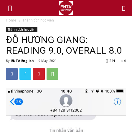
Home
Thành tích học viên
Thành tích học viên
ĐỖ HƯƠNG GIANG:
READING 9.0, OVERALL 8.0
By
ENTA English
-
9 May, 2021
244
0