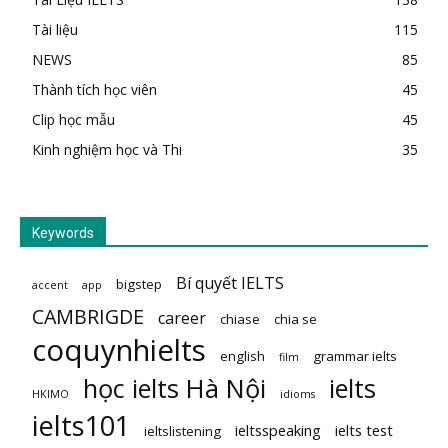
Tài liệu
115
NEWS
85
Thành tích học viên
45
Clip học mẫu
45
Kinh nghiệm học và Thi
35
Keywords
Bí quyết IELTS
bigstep
accent
app
CAMBRIGDE
career
chiase
chia se
coquynhielts
english
grammar ielts
film
học ielts Hà Nội
ielts
HKIMO
idioms
ielts101
ieltsspeaking
ielts test
ieltslistening