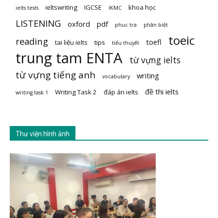
ieltswriting
IGCSE
khoa học
ielts tests
IKMC
LISTENING
oxford
pdf
phuc tra
phân biệt
toeic
reading
toefl
tai liệu ielts
tips
tiểu thuyết
trung tam ENTA
từ vựng ielts
từ vựng tiếng anh
writing
vocabulary
đề thi ielts
Writing Task 2
đáp án ielts
writing task 1
Thư viện hình ảnh