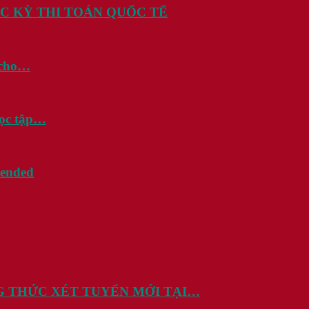
C KỲ THI TOÁN QUỐC TẾ
i cho…
học tập…
tended
G THỨC XÉT TUYỂN MỚI TẠI…