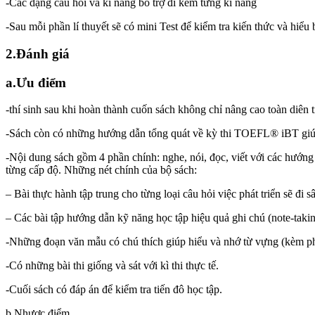
-Các dạng câu hỏi và kĩ năng bổ trợ đi kèm từng kĩ năng
-Sau mỗi phần lí thuyết sẽ có mini Test để kiểm tra kiến thức và hiểu 
2.Đánh giá
a.Ưu điểm
-thí sinh sau khi hoàn thành cuốn sách không chỉ nâng cao toàn diên
-Sách còn có những hướng dẫn tổng quát về kỳ thi TOEFL® iBT giúp 
-Nội dung sách gồm 4 phần chính: nghe, nói, đọc, viết với các hướng 
từng cấp độ. Những nét chính của bộ sách:
– Bài thực hành tập trung cho từng loại câu hỏi việc phát triển sẽ đi 
– Các bài tập hướng dẫn kỹ năng học tập hiệu quả ghi chú (note-takin
-Những đoạn văn mẫu có chú thích giúp hiểu và nhớ từ vựng (kèm ph
-Có những bài thi giống và sát với kì thi thực tế.
-Cuối sách có đáp án để kiểm tra tiến đô học tập.
b.Nhược điểm