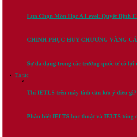
Lựa Chọn Môn Học A Level: Quyết Định 
CHINH PHỤC HUY CHƯƠNG VÀNG CÁ
Sự đa dạng trong các trường quốc tế có lợ
Tin tức
Thi IETLS trên máy tính cần lưu ý điều gì
Phân biệt IELTS học thuật và IELTS tổng 