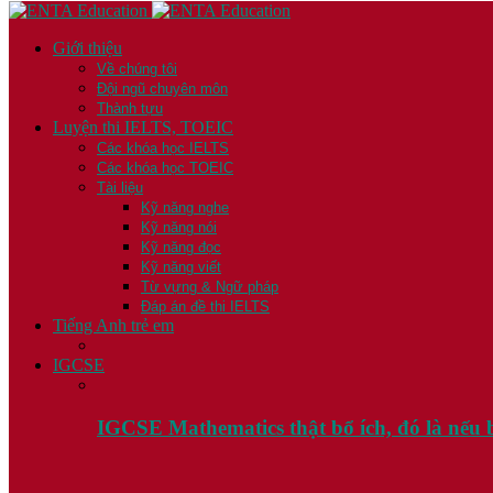
Giới thiệu
Về chúng tôi
Đội ngũ chuyên môn
Thành tựu
Luyện thi IELTS, TOEIC
Các khóa học IELTS
Các khóa học TOEIC
Tài liệu
Kỹ năng nghe
Kỹ năng nói
Kỹ năng đọc
Kỹ năng viết
Từ vựng & Ngữ pháp
Đáp án đề thi IELTS
Tiếng Anh trẻ em
IGCSE
IGCSE Mathematics thật bổ ích, đó là nế