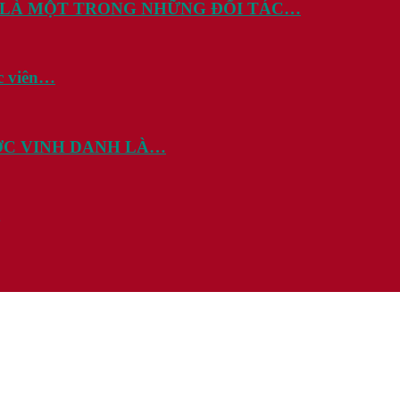
 LÀ MỘT TRONG NHỮNG ĐỐI TÁC…
c viên…
ƯỢC VINH DANH LÀ…