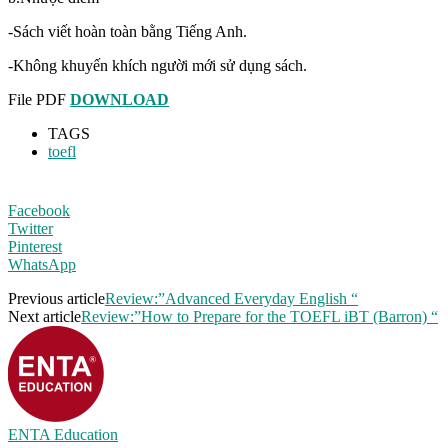
-Sách viết hoàn toàn bằng Tiếng Anh.
-Không khuyến khích người mới sử dụng sách.
File PDF
DOWNLOAD
TAGS
toefl
Facebook
Twitter
Pinterest
WhatsApp
Previous article
Review:”Advanced Everyday English “
Next article
Review:”How to Prepare for the TOEFL iBT (Barron) “
ENTA Education