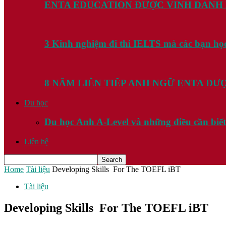
ENTA EDUCATION ĐƯỢC VINH DANH
3 Kinh nghiệm đi thi IELTS mà các bạn họ
8 NĂM LIÊN TIẾP ANH NGỮ ENTA Đ
Du học
Du học Anh A-Level và những điều cần biết
Liên hệ
Home
Tài liệu
Developing Skills For The TOEFL iBT
Tài liệu
Developing Skills For The TOEFL iBT