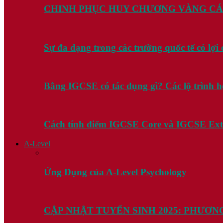
CHINH PHỤC HUY CHƯƠNG VÀNG CÁ
Sự đa dạng trong các trường quốc tế có lợ
Bằng IGCSE có tác dụng gì? Các lộ trình 
Cách tính điểm IGCSE Core và IGCSE Ex
A-Level
Ứng Dụng của A-Level Psychology
CẬP NHẬT TUYỂN SINH 2025: PHƯƠN