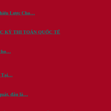
Chiến Lược Cho…
C KỲ THI TOÁN QUỐC TẾ
i cho…
? Tại…
quát, đâu là…