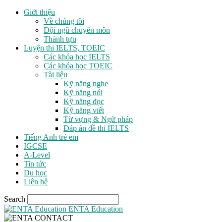
Giới thiệu
Về chúng tôi
Đội ngũ chuyên môn
Thành tựu
Luyện thi IELTS, TOEIC
Các khóa học IELTS
Các khóa học TOEIC
Tài liệu
Kỹ năng nghe
Kỹ năng nói
Kỹ năng đọc
Kỹ năng viết
Từ vựng & Ngữ pháp
Đáp án đề thi IELTS
Tiếng Anh trẻ em
IGCSE
A-Level
Tin tức
Du học
Liên hệ
Search
ENTA Education