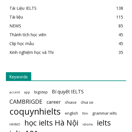
Tài Liệu IELTS
138
Tài liệu
115
NEWS
85
Thành tích học viên
45
Clip học mẫu
45
Kinh nghiệm học và Thi
35
Keywords
Bí quyết IELTS
bigstep
accent
app
CAMBRIGDE
career
chiase
chia se
coquynhielts
english
grammar ielts
film
học ielts Hà Nội
ielts
HKIMO
idioms