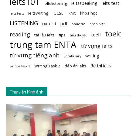
ielts101
ieltsspeaking
ielts test
ieltslistening
ieltswriting
IGCSE
khoa học
ielts tests
IKMC
LISTENING
oxford
pdf
phuc tra
phân biệt
toeic
reading
toefl
tai liệu ielts
tips
tiểu thuyết
trung tam ENTA
từ vựng ielts
từ vựng tiếng anh
writing
vocabulary
đề thi ielts
Writing Task 2
đáp án ielts
writing task 1
Thư viện hình ảnh