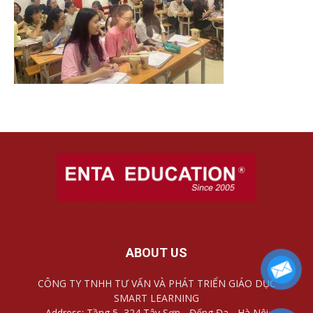
ABOUT US
CÔNG TY TNHH TƯ VẤN VÀ PHÁT TRIỂN GIÁO DỤC
SMART LEARNING
Address: Tầng 5, 324 Tây Sơn - Đống Đa - Hà Nội