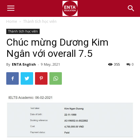
Home
Thành tích học viên
Thành tích học viên
Chúc mừng Dương Kim
Ngân với overall 7.5
By
ENTA English
-
9 May, 2021
355
0