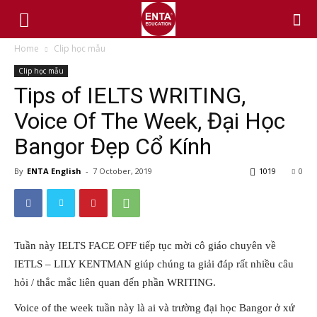
Home
Clip học mẫu
Clip học mẫu
Tips of IELTS WRITING,
Voice Of The Week, Đại Học
Bangor Đẹp Cổ Kính
By
ENTA English
-
7 October, 2019
1019
0
Tuần này IELTS FACE OFF tiếp tục mời cô giáo chuyên về
IETLS – LILY KENTMAN giúp chúng ta giải đáp rất nhiều câu
hỏi / thắc mắc liên quan đến phần WRITING.
Voice of the week tuần này là ai và trường đại học Bangor ở xứ