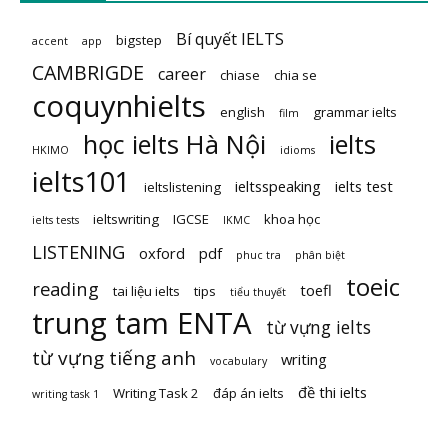
Bí quyết IELTS
bigstep
accent
app
CAMBRIGDE
career
chiase
chia se
coquynhielts
english
grammar ielts
film
học ielts Hà Nội
ielts
HKIMO
idioms
ielts101
ieltsspeaking
ielts test
ieltslistening
ieltswriting
IGCSE
khoa học
ielts tests
IKMC
LISTENING
oxford
pdf
phuc tra
phân biệt
toeic
reading
toefl
tai liệu ielts
tips
tiểu thuyết
trung tam ENTA
từ vựng ielts
từ vựng tiếng anh
writing
vocabulary
đề thi ielts
Writing Task 2
đáp án ielts
writing task 1