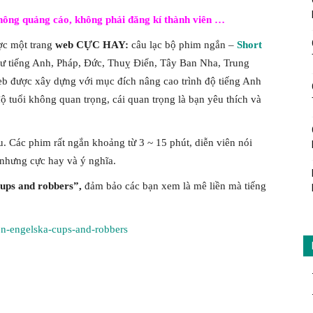
hông quảng cáo, không phải đăng kí thành viên …
ợc một trang
web CỰC HAY:
câu lạc bộ phim ngắn –
Short
hư tiếng Anh, Pháp, Đức, Thuỵ Điển, Tây Ban Nha, Trung
b được xây dựng với mục đích nâng cao trình độ tiếng Anh
độ tuổi không quan trọng, cái quan trọng là bạn yêu thích và
u. Các phim rất ngắn khoảng từ 3 ~ 15 phút, diễn viên nói
 nhưng cực hay và ý nghĩa.
ups and robbers”,
đảm bảo các bạn xem là mê liền mà tiếng
en-engelska-cups-and-robbers