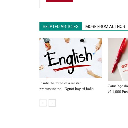
RELATED ARTICLES
MORE FROM AUTHOR
Inside the mind of a master
Game học độn
procrastinator – Người hay trì hoãn
và 1,000 Fre