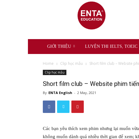
ENTA
Education
GIỚI THIỆU
LUYỆN THI IELTS, TOEIC
Home
Clip học mẫu
Short film club – Website ph
Clip học mẫu
Short film club – Website phim tiế
By
ENTA English
-
2 May, 2021
Các bạn yêu thích xem phim nhưng lại muốn vừa
không muốn dành quá nhiều thời gian để xem; k