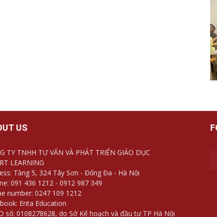
OUT US
F
G TY TNHH TƯ VẤN VÀ PHÁT TRIỂN GIÁO DỤC
RT LEARNING
ess: Tầng 5, 324 Tây Sơn - Đống Đa - Hà Nội
ine: 091 436 1212 - 0912 987 349
e number: 0247 109 1212
book: Enta Education
 số: 0108278628, do Sở Kế hoạch và đầu tư TP Hà Nội