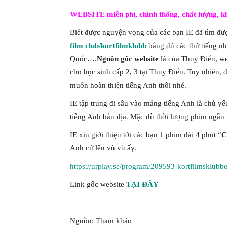
WEBSITE miễn phí, chính thống, chất lượng, k
Biết được nguyện vọng của các bạn IE đã tìm đư
film club/kortfilmklubb
bằng đủ các thứ tiếng n
Quốc….
Nguồn gốc website
là của Thuỵ Điển, we
cho học sinh cấp 2, 3 tại Thuỵ Điển. Tuy nhiên, 
muốn hoàn thiện tiếng Anh thôi nhé.
IE tập trung đi sâu vào mảng tiếng Anh là chủ yế
tiếng Anh bản địa. Mặc dù thời lượng phim ngắn
IE xin giới thiệu tới các bạn 1 phim dài 4 phút “
C
Anh cứ lên vù vù ấy.
https://urplay.se/program/209593-kortfilmsklubb
Link gốc website
TẠI ĐÂY
Nguồn: Tham khảo