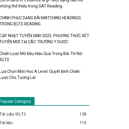
Command of Evidence là gì? Một dạng câu hỏi
không thể thiếu trong SAT Reading.
CHINH PHỤC DẠNG BÀI MATCHING HEADINGS
TRONG IELTS READING
CẬP NHẬT TUYỂN SINH 2025: PHƯƠNG THỨC XÉT
TUYỂN MỚI TẠI CÁC TRƯỜNG Y DƯỢC
Chiến Lược Mở Đầu Hiệu Quả Trong Bài Thi Nói
IELTS
Lựa Chọn Môn Học A Level: Quyết Định Chiến
Lược Cho Tương Lai
Popular Category
Tài Liệu IELTS
138
Tài liệu
115