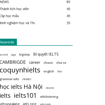
NEWS
85
Thành tích học viên
45
Clip học mẫu
45
Kinh nghiệm học và Thi
35
Keywords
Bí quyết IELTS
bigstep
accent
app
CAMBRIGDE
career
chiase
chia se
coquynhielts
english
film
grammar ielts
HKIMO
học ielts Hà Nội
idioms
ielts101
ielts
ieltslistening
ieltsspeaking
ielts test
ielts tests