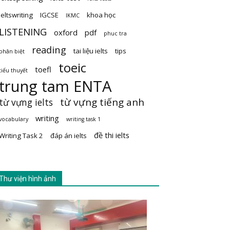
ieltswriting
IGCSE
khoa học
IKMC
LISTENING
oxford
pdf
phuc tra
reading
tai liệu ielts
tips
phân biệt
toeic
toefl
tiểu thuyết
trung tam ENTA
từ vựng tiếng anh
từ vựng ielts
writing
vocabulary
writing task 1
đề thi ielts
Writing Task 2
đáp án ielts
Thư viện hình ảnh