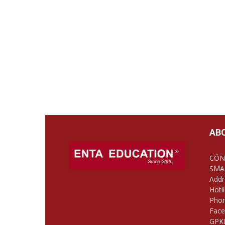
AB
CÔN
SMA
Addr
Hotl
Phon
Face
GPKD