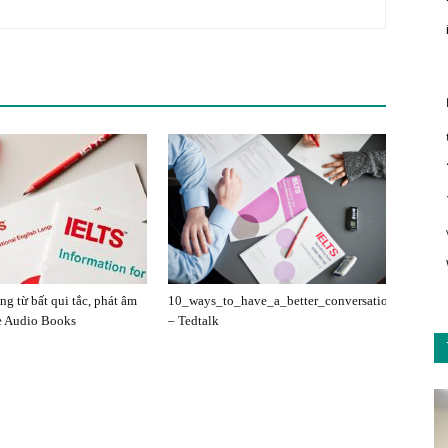
g từ bất qui tắc, phát âm
10_ways_to_have_a_better_conversation
e Audio Books
– Tedtalk