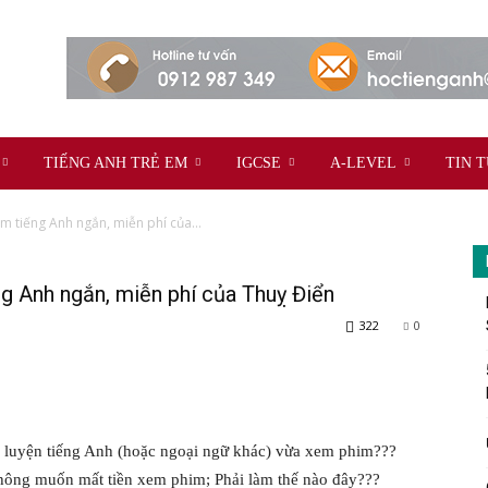
TIẾNG ANH TRẺ EM
IGCSE
A-LEVEL
TIN 
im tiếng Anh ngắn, miễn phí của...
ng Anh ngắn, miễn phí của Thuỵ Điển
322
0
 luyện tiếng Anh (hoặc ngoại ngữ khác) vừa xem phim???
hông muốn mất tiền xem phim; Phải làm thế nào đây???