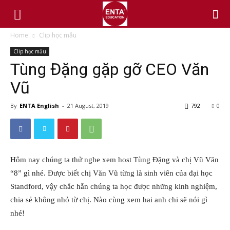
Home
Clip học mẫu
Clip học mẫu
Tùng Đặng gặp gỡ CEO Văn
Vũ
By
ENTA English
-
21 August, 2019
792
0
Hôm nay chúng ta thử nghe xem host Tùng Đặng và chị Vũ Văn
“8” gì nhé. Được biết chị Văn Vũ từng là sinh viên của đại học
Standford, vậy chắc hẳn chúng ta học được những kinh nghiệm,
chia sẻ không nhỏ từ chị. Nào cùng xem hai anh chi sẽ nói gì
nhé!