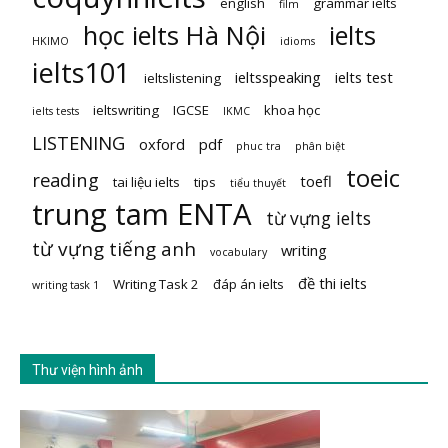
english
grammar ielts
film
học ielts Hà Nội
ielts
HKIMO
idioms
ielts101
ieltsspeaking
ielts test
ieltslistening
ieltswriting
IGCSE
khoa học
ielts tests
IKMC
LISTENING
oxford
pdf
phuc tra
phân biệt
toeic
reading
toefl
tai liệu ielts
tips
tiểu thuyết
trung tam ENTA
từ vựng ielts
từ vựng tiếng anh
writing
vocabulary
đề thi ielts
Writing Task 2
đáp án ielts
writing task 1
Thư viện hình ảnh