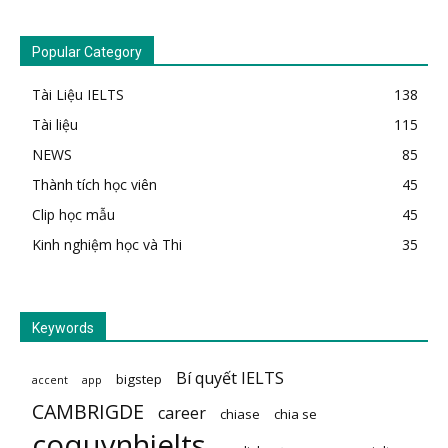
Popular Category
Tài Liệu IELTS
138
Tài liệu
115
NEWS
85
Thành tích học viên
45
Clip học mẫu
45
Kinh nghiệm học và Thi
35
Keywords
Bí quyết IELTS
bigstep
accent
app
CAMBRIGDE
career
chiase
chia se
coquynhielts