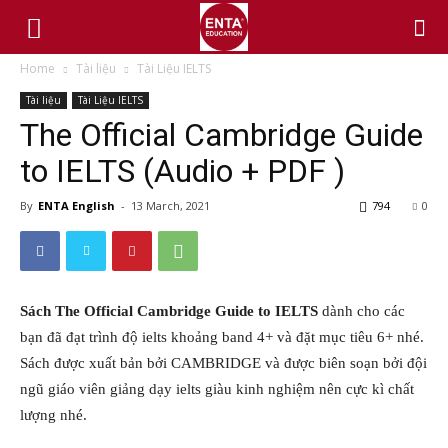
Home
Tài liệu
Tài Liệu IELTS
Tài liệu
Tài Liệu IELTS
The Official Cambridge Guide
to IELTS (Audio + PDF )
By
ENTA English
-
13 March, 2021
794
0
Sách The Official Cambridge Guide to IELTS
dành cho các
bạn đã đạt trình độ ielts khoảng band 4+ và đặt mục tiêu 6+ nhé.
Sách được xuất bản bởi CAMBRIDGE và được biên soạn bởi đội
ngũ giáo viên giảng dạy ielts giàu kinh nghiệm nên cực kì chất
lượng nhé.