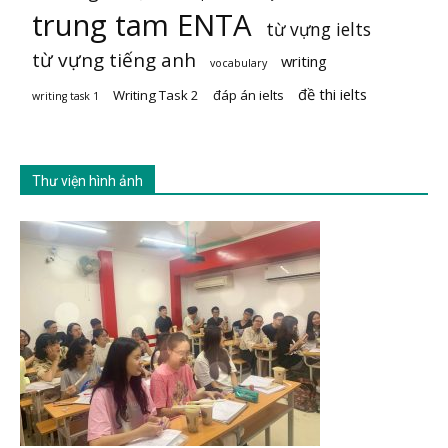
trung tam ENTA
từ vựng ielts
từ vựng tiếng anh
writing
vocabulary
đề thi ielts
Writing Task 2
đáp án ielts
writing task 1
Thư viện hình ảnh