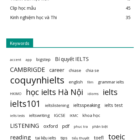
Clip học mẫu
45
Kinh nghiệm học và Thi
35
Keywords
Bí quyết IELTS
bigstep
accent
app
CAMBRIGDE
career
chiase
chia se
coquynhielts
english
grammar ielts
film
học ielts Hà Nội
ielts
HKIMO
idioms
ielts101
ieltsspeaking
ielts test
ieltslistening
ieltswriting
IGCSE
khoa học
ielts tests
IKMC
LISTENING
oxford
pdf
phuc tra
phân biệt
toeic
reading
toefl
tai liệu ielts
tips
tiểu thuyết