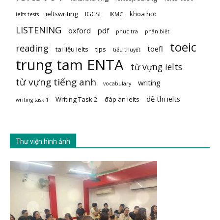
ieltswriting
IGCSE
khoa học
ielts tests
IKMC
LISTENING
oxford
pdf
phuc tra
phân biệt
toeic
reading
toefl
tai liệu ielts
tips
tiểu thuyết
trung tam ENTA
từ vựng ielts
từ vựng tiếng anh
writing
vocabulary
đề thi ielts
Writing Task 2
đáp án ielts
writing task 1
Thư viện hình ảnh