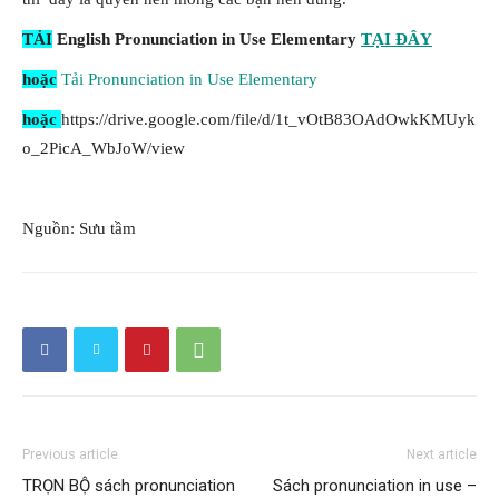
TẢI
English Pronunciation in Use Elementary
TẠI ĐÂY
hoặc
Tải Pronunciation in Use Elementary
hoặc
https://drive.google.com/file/d/1t_vOtB83OAdOwkKMUyk
o_2PicA_WbJoW/view
Nguồn: Sưu tầm
Previous article
Next article
TRỌN BỘ sách pronunciation
Sách pronunciation in use –