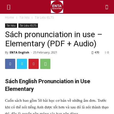
Home
Tài liệu
Tài Liệu IELTS
Tài liệu
Tài Liệu IELTS
Sách pronunciation in use –
Elementary (PDF + Audio)
By
ENTA English
-
25 February, 2021
470
0
Sách English Pronunciation in Use
Elementary
Cuốn sách bao gồm 50 bài học cơ bản về những âm đơn. Trước
khi có thể nói tiếng Anh được tốt hơn và sau đó là nói thành thạo
thì đây là quyển nền móng các bạn nên dùng.