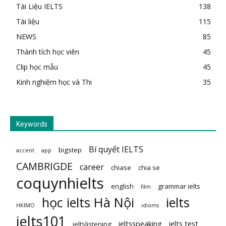
Tài Liệu IELTS
138
Tài liệu
115
NEWS
85
Thành tích học viên
45
Clip học mẫu
45
Kinh nghiệm học và Thi
35
Keywords
Bí quyết IELTS
bigstep
accent
app
CAMBRIGDE
career
chiase
chia se
coquynhielts
english
grammar ielts
film
học ielts Hà Nội
ielts
HKIMO
idioms
ielts101
ieltsspeaking
ielts test
ieltslistening