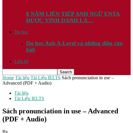
8 NĂM LIÊN TIẾP ANH NGỮ ENTA
ĐƯỢC VINH DANH LÀ…
Du học
Du học Anh A-Level và những điều cần
biết
Liên hệ
Home
Tài liệu
Tài Liệu IELTS
Sách pronunciation in use –
Advanced (PDF + Audio)
Tài liệu
Tài Liệu IELTS
Sách pronunciation in use – Advanced
(PDF + Audio)
By