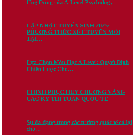
Ứng Dụng của A-Level Psychology
CẬP NHẬT TUYỂN SINH 2025:
PHƯƠNG THỨC XÉT TUYỂN MỚI
TẠI…
Lựa Chọn Môn Học A Level: Quyết Định
Chiến Lược Cho…
CHINH PHỤC HUY CHƯƠNG VÀNG
CÁC KỲ THI TOÁN QUỐC TẾ
Sự đa dạng trong các trường quốc tế có lợi
cho…