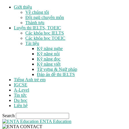
Giới thiệu
Về chúng tôi
Đội ngũ chuyên môn
Thành tựu
Luyện thi IELTS, TOEIC
Các khóa học IELTS
Các khóa học TOEIC
Tài liệu
Kỹ năng nghe
Kỹ năng nói
Kỹ năng đọc
Kỹ năng viết
Từ vựng & Ngữ pháp
Đáp án đề thi IELTS
Tiếng Anh trẻ em
IGCSE
A-Level
Tin tức
Du học
Liên hệ
Search
ENTA Education