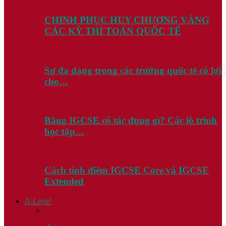
CHINH PHỤC HUY CHƯƠNG VÀNG
CÁC KỲ THI TOÁN QUỐC TẾ
Sự đa dạng trong các trường quốc tế có lợi
cho…
Bằng IGCSE có tác dụng gì? Các lộ trình
học tập…
Cách tính điểm IGCSE Core và IGCSE
Extended
A-Level