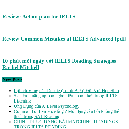
Review: Action plan for IELTS
Review Common Mistakes at IELTS Advanced [pdf]
10 phút mỗi ngày với IELTS Reading Strategies
Rachel Mitchell
New Posts
Lợi Ích Vàng của Debate (Tranh Biện) Đối Với Học Sinh
5 chiến thuật giúp bạn nghe hiểu nhanh hơn trong IELTS
Listening
Ứng Dụng của A-Level Psychology
Command of Evidence là gì? Một dạng câu hỏi không thể
thiếu trong SAT Reading.
CHINH PHỤC DẠNG BÀI MATCHING HEADINGS
TRONG IELTS READING