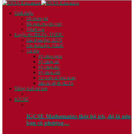
Giới thiệu
Về chúng tôi
Đội ngũ chuyên môn
Thành tựu
Luyện thi IELTS, TOEIC
Các khóa học IELTS
Các khóa học TOEIC
Tài liệu
Kỹ năng nghe
Kỹ năng nói
Kỹ năng đọc
Kỹ năng viết
Từ vựng & Ngữ pháp
Đáp án đề thi IELTS
Tiếng Anh trẻ em
IGCSE
IGCSE Mathematics thật bổ ích, đó là nếu
bạn có phương…