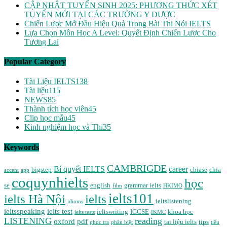
CẬP NHẬT TUYỂN SINH 2025: PHƯƠNG THỨC XÉT
TUYỂN MỚI TẠI CÁC TRƯỜNG Y DƯỢC
Chiến Lược Mở Đầu Hiệu Quả Trong Bài Thi Nói IELTS
Lựa Chọn Môn Học A Level: Quyết Định Chiến Lược Cho
Tương Lai
Popular Category
Tài Liệu IELTS
138
Tài liệu
115
NEWS
85
Thành tích học viên
45
Clip học mẫu
45
Kinh nghiệm học và Thi
35
Keywords
CAMBRIGDE
Bí quyết IELTS
career
bigstep
chiase
chia
accent
app
coquynhielts
học
se
english
grammar ielts
film
HKIMO
ielts101
ielts Hà Nội
ielts
ieltslistening
idioms
ieltsspeaking
ielts test
ieltswriting
IGCSE
khoa học
ielts tests
IKMC
LISTENING
reading
oxford
pdf
tai liệu ielts
tips
phuc tra
phân biệt
tiểu