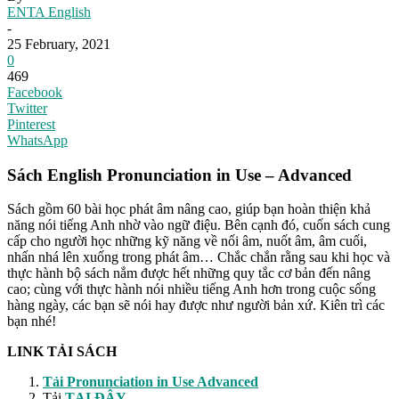
ENTA English
-
25 February, 2021
0
469
Facebook
Twitter
Pinterest
WhatsApp
Sách English Pronunciation in Use – Advanced
Sách gồm 60 bài học phát âm nâng cao, giúp bạn hoàn thiện khả
năng nói tiếng Anh nhờ vào ngữ điệu. Bên cạnh đó, cuốn sách cung
cấp cho người học những kỹ năng về nối âm, nuốt âm, âm cuối,
nhấn nhá lên xuống trong phát âm… Chắc chắn rằng sau khi học và
thực hành bộ sách nắm được hết những quy tắc cơ bản đến nâng
cao; cùng với thực hành nói nhiều tiếng Anh hơn trong cuộc sống
hàng ngày, các bạn sẽ nói hay được như người bản xứ. Kiên trì các
bạn nhé!
LINK TẢI SÁCH
Tải Pronunciation in Use Advanced
Tải
TẠI ĐÂY