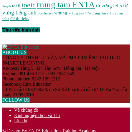
trung tam ENTA
toeic
từ
từ vựng ielts
toefl
thuyết
vựng tiếng anh
writing
Writing Task 2
đáp án
vocabulary
writing task 1
đề thi ielts
ielts
Thư viện hình ảnh
ABOUT US
CÔNG TY TNHH TƯ VẤN VÀ PHÁT TRIỂN GIÁO DỤC
SMART LEARNING
Address: Tầng 5, 324 Tây Sơn - Đống Đa - Hà Nội
Hotline: 091 436 1212 - 0912 987 349
Phone number: 0247 109 1212
Facebook: Enta Education
GPKD số: 0108278628, do Sở Kế hoạch và đầu tư TP Hà Nội cấp
ngày 21/05/2018
FOLLOW US
Về chúng tôi
Kinh nghiệm học và Thi
Liên hệ
© Design By ENTA Education Training Academy