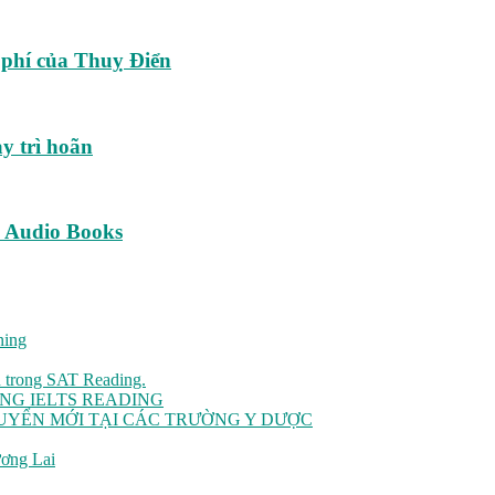
 phí của Thuỵ Điển
ay trì hoãn
e Audio Books
ning
u trong SAT Reading.
NG IELTS READING
TUYỂN MỚI TẠI CÁC TRƯỜNG Y DƯỢC
ơng Lai