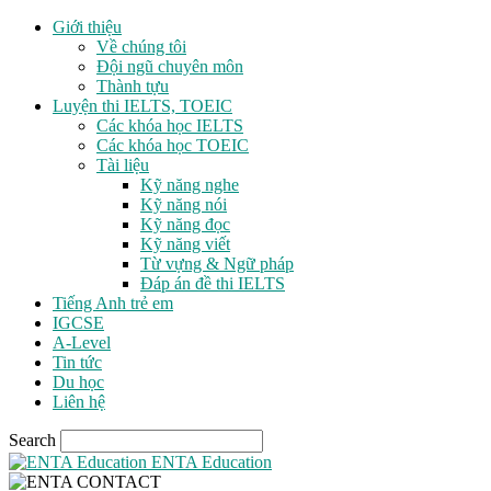
Giới thiệu
Về chúng tôi
Đội ngũ chuyên môn
Thành tựu
Luyện thi IELTS, TOEIC
Các khóa học IELTS
Các khóa học TOEIC
Tài liệu
Kỹ năng nghe
Kỹ năng nói
Kỹ năng đọc
Kỹ năng viết
Từ vựng & Ngữ pháp
Đáp án đề thi IELTS
Tiếng Anh trẻ em
IGCSE
A-Level
Tin tức
Du học
Liên hệ
Search
ENTA Education