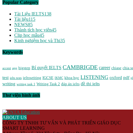
Popular Category
Tài Liệu IELTS
138
Tài liệu
115
NEWS
85
Thành tích học viên
45
Clip học mẫu
45
Kinh nghiệm học và Thi
35
Keywords
CAMBRIGDE
Bí quyết IELTS
career
bigstep
chiase
chia s
accent
app
LISTENING
test
oxford
pdf
ieltswriting
IGCSE
khoa học
ielts tests
IKMC
p
writing
đề thi ielts
Writing Task 2
đáp án ielts
writing task 1
Thư viện hình ảnh
ABOUT US
CÔNG TY TNHH TƯ VẤN VÀ PHÁT TRIỂN GIÁO DỤC
SMART LEARNING