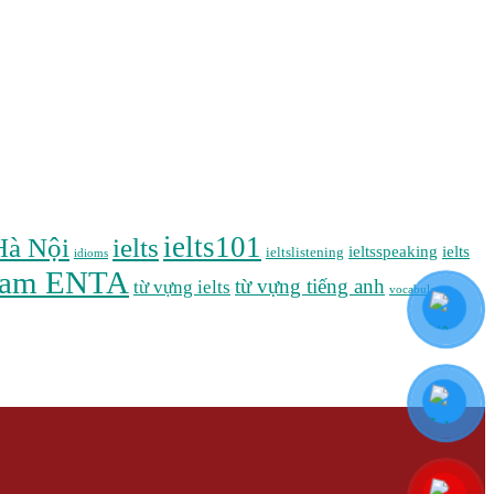
ielts101
 Hà Nội
ielts
ieltsspeaking
ielts
ieltslistening
idioms
 tam ENTA
từ vựng tiếng anh
từ vựng ielts
vocabulary