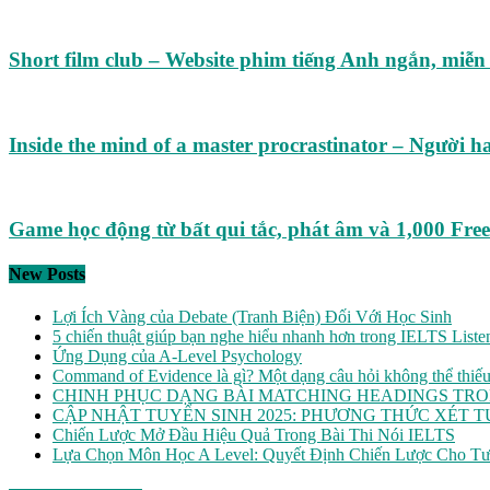
Short film club – Website phim tiếng Anh ngắn, miễn
Inside the mind of a master procrastinator – Người h
Game học động từ bất qui tắc, phát âm và 1,000 Fre
New Posts
Lợi Ích Vàng của Debate (Tranh Biện) Đối Với Học Sinh
5 chiến thuật giúp bạn nghe hiểu nhanh hơn trong IELTS Liste
Ứng Dụng của A-Level Psychology
Command of Evidence là gì? Một dạng câu hỏi không thể thiế
CHINH PHỤC DẠNG BÀI MATCHING HEADINGS TRO
CẬP NHẬT TUYỂN SINH 2025: PHƯƠNG THỨC XÉT 
Chiến Lược Mở Đầu Hiệu Quả Trong Bài Thi Nói IELTS
Lựa Chọn Môn Học A Level: Quyết Định Chiến Lược Cho Tư