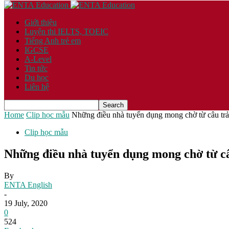
Giới thiệu
Luyện thi IELTS, TOEIC
Tiếng Anh trẻ em
IGCSE
A-Level
Tin tức
Du học
Liên hệ
Home
Clip học mẫu
Những điều nhà tuyển dụng mong chờ từ câu trả 
Clip học mẫu
Những điều nhà tuyển dụng mong chờ từ câ
By
ENTA English
-
19 July, 2020
0
524