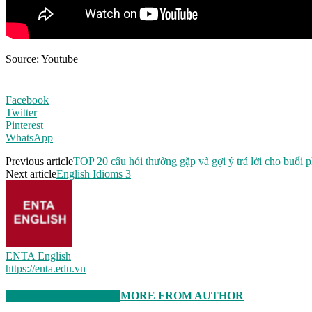
Source: Youtube
Facebook
Twitter
Pinterest
WhatsApp
Previous article
TOP 20 câu hỏi thường gặp và gợi ý trả lời cho buổi 
Next article
English Idioms 3
ENTA English
https://enta.edu.vn
RELATED ARTICLES
MORE FROM AUTHOR