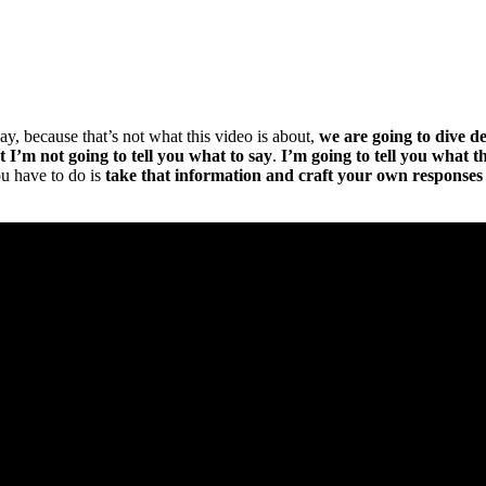
say, because that’s not what this video is about,
we are going to dive de
 I’m not going to tell you what to say
.
I’m going to tell you what th
ou have to do is
take that information and craft your own responses 