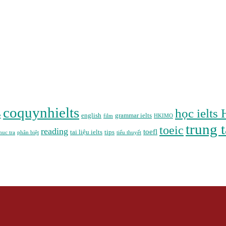
coquynhielts
học ielts
e
english
grammar ielts
film
HKIMO
trung
toeic
reading
toefl
tai liệu ielts
tips
huc tra
phân biệt
tiểu thuyết