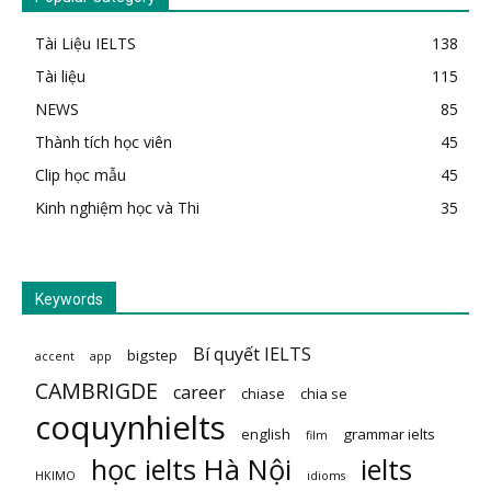
Tài Liệu IELTS
138
Tài liệu
115
NEWS
85
Thành tích học viên
45
Clip học mẫu
45
Kinh nghiệm học và Thi
35
Keywords
Bí quyết IELTS
bigstep
accent
app
CAMBRIGDE
career
chiase
chia se
coquynhielts
english
grammar ielts
film
học ielts Hà Nội
ielts
HKIMO
idioms