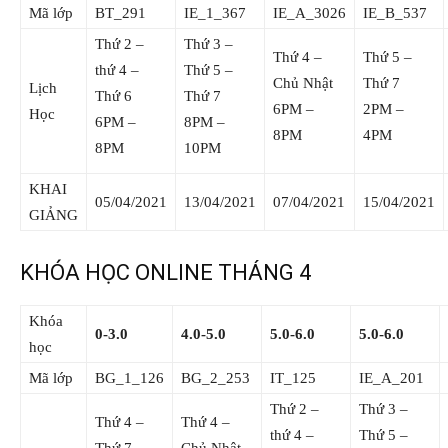
Mã lớp
BT_291
IE_1_367
IE_A_3026
IE_B_537
Thứ 2 –
Thứ 3 –
Thứ 4 –
Thứ 5 –
thứ 4 –
Thứ 5 –
Chủ Nhật
Thứ 7
Lịch
Thứ 6
Thứ 7
6PM –
2PM –
Học
6PM –
8PM –
8PM
4PM
8PM
10PM
KHAI
05/04/2021
13/04/2021
07/04/2021
15/04/2021
GIẢNG
KHÓA HỌC ONLINE THÁNG 4
Khóa
0-3.0
4.0-5.0
5.0-6.0
5.0-6.0
học
Mã lớp
BG_1_126
BG_2_253
IT_125
IE_A_201
Thứ 2 –
Thứ 3 –
Thứ 4 –
Thứ 4 –
thứ 4 –
Thứ 5 –