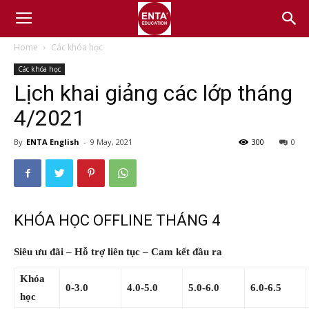
Home
Các khóa học
Các khóa học
Lịch khai giảng các lớp tháng
4/2021
By
ENTA English
-
9 May, 2021
300
0
KHÓA HỌC OFFLINE THÁNG 4
Siêu ưu đãi – Hỗ trợ liên tục – Cam kết đầu ra
Khóa
0-3.0
4.0-5.0
5.0-6.0
6.0-6.5
học