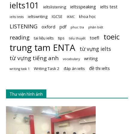
ielts101
ieltsspeaking
ielts test
ieltslistening
ieltswriting
IGCSE
khoa học
ielts tests
IKMC
LISTENING
oxford
pdf
phuc tra
phân biệt
toeic
reading
toefl
tai liệu ielts
tips
tiểu thuyết
trung tam ENTA
từ vựng ielts
từ vựng tiếng anh
writing
vocabulary
đề thi ielts
Writing Task 2
đáp án ielts
writing task 1
Thư viện hình ảnh