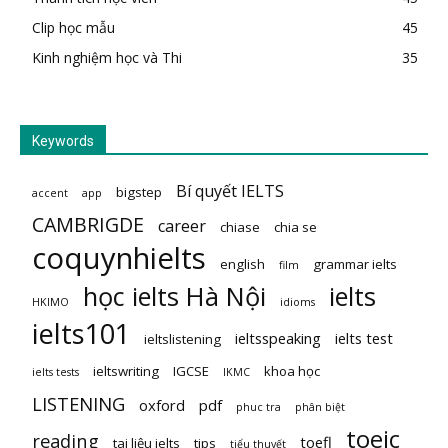
Clip học mẫu
45
Kinh nghiệm học và Thi
35
Keywords
Bí quyết IELTS
bigstep
accent
app
CAMBRIGDE
career
chiase
chia se
coquynhielts
english
grammar ielts
film
học ielts Hà Nội
ielts
HKIMO
idioms
ielts101
ieltsspeaking
ielts test
ieltslistening
ieltswriting
IGCSE
khoa học
ielts tests
IKMC
LISTENING
oxford
pdf
phuc tra
phân biệt
toeic
reading
toefl
tai liệu ielts
tips
tiểu thuyết