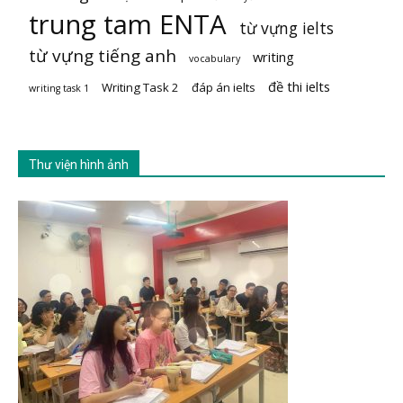
trung tam ENTA
từ vựng ielts
từ vựng tiếng anh
writing
vocabulary
đề thi ielts
Writing Task 2
đáp án ielts
writing task 1
Thư viện hình ảnh