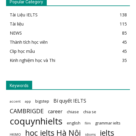
Popular Category
Tài Liệu IELTS
138
Tài liệu
115
NEWS
85
Thành tích học viên
45
Clip học mẫu
45
Kinh nghiệm học và Thi
35
Keywords
Bí quyết IELTS
bigstep
accent
app
CAMBRIGDE
career
chiase
chia se
coquynhielts
english
grammar ielts
film
học ielts Hà Nội
ielts
HKIMO
idioms