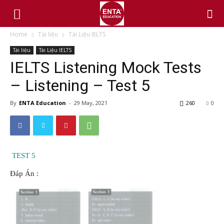
Home
Tài liệu
Tài Liệu IELTS
Tài liệu
Tài Liệu IELTS
IELTS Listening Mock Tests
– Listening – Test 5
By
ENTA Education
-
29 May, 2021
260
0
TEST 5
Đáp Án :