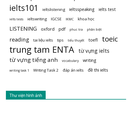
ielts101
ieltsspeaking
ielts test
ieltslistening
ieltswriting
IGCSE
khoa học
ielts tests
IKMC
LISTENING
oxford
pdf
phuc tra
phân biệt
toeic
reading
toefl
tai liệu ielts
tips
tiểu thuyết
trung tam ENTA
từ vựng ielts
từ vựng tiếng anh
writing
vocabulary
đề thi ielts
Writing Task 2
đáp án ielts
writing task 1
Thư viện hình ảnh