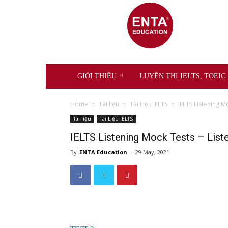
ENTA
Education
GIỚI THIỆU
LUYỆN THI IELTS, TOEIC
Home
Tài liệu
Tài Liệu IELTS
IELTS Listening Mo
Tài liệu
Tài Liệu IELTS
IELTS Listening Mock Tests – Liste
By
ENTA Education
-
29 May, 2021