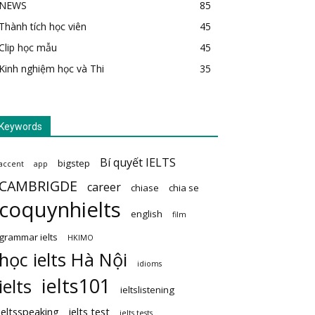
NEWS
85
Thành tích học viên
45
Clip học mẫu
45
Kinh nghiệm học và Thi
35
Keywords
Bí quyết IELTS
bigstep
accent
app
CAMBRIGDE
career
chiase
chia se
coquynhielts
english
film
grammar ielts
HKIMO
học ielts Hà Nội
idioms
ielts101
ielts
ieltslistening
ieltsspeaking
ielts test
ielts tests