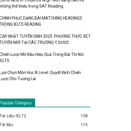
Command of Evidence là gì? Một dạng câu hỏi
không thể thiếu trong SAT Reading.
CHINH PHỤC DẠNG BÀI MATCHING HEADINGS
TRONG IELTS READING
CẬP NHẬT TUYỂN SINH 2025: PHƯƠNG THỨC XÉT
TUYỂN MỚI TẠI CÁC TRƯỜNG Y DƯỢC
Chiến Lược Mở Đầu Hiệu Quả Trong Bài Thi Nói
IELTS
Lựa Chọn Môn Học A Level: Quyết Định Chiến
Lược Cho Tương Lai
Popular Category
Tài Liệu IELTS
138
Tài liệu
115