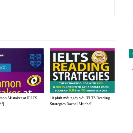
on Mistakes at IELTS
10 phút mỗi ngày với IELTS Reading
df]
Strategies Rachel Mitchell