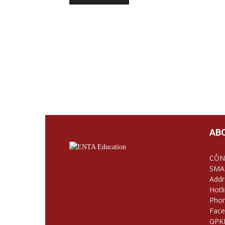
AB
CÔN
SMA
Addr
Hotl
Phon
Face
GPKD