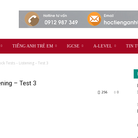
TIẾNG ANH TRẺ EM
IGCSE
A-LEVEL
TIN 
ck Tests – Listening – Test 3
ning – Test 3
256
0