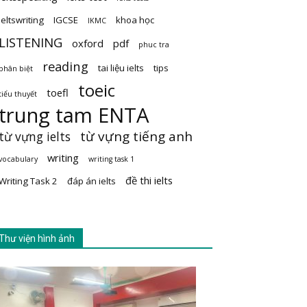
ieltswriting
IGCSE
khoa học
IKMC
LISTENING
oxford
pdf
phuc tra
reading
tai liệu ielts
tips
phân biệt
toeic
toefl
tiểu thuyết
trung tam ENTA
từ vựng tiếng anh
từ vựng ielts
writing
vocabulary
writing task 1
đề thi ielts
Writing Task 2
đáp án ielts
Thư viện hình ảnh