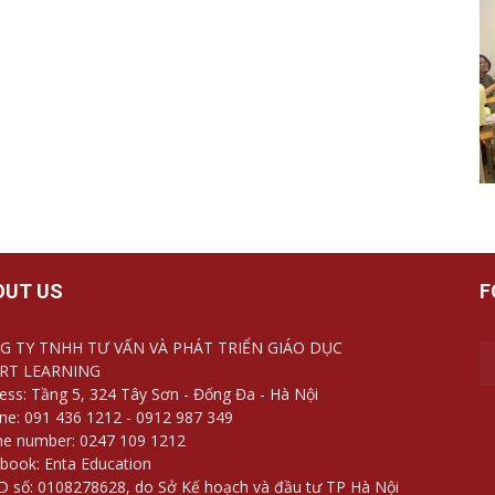
OUT US
F
G TY TNHH TƯ VẤN VÀ PHÁT TRIỂN GIÁO DỤC
RT LEARNING
ess: Tầng 5, 324 Tây Sơn - Đống Đa - Hà Nội
ine: 091 436 1212 - 0912 987 349
e number: 0247 109 1212
book: Enta Education
 số: 0108278628, do Sở Kế hoạch và đầu tư TP Hà Nội