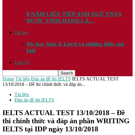
8 NĂM LIÊN TIẾP ANH NGỮ ENTA
ĐƯỢC VINH DANH LÀ…
Du học
Du học Anh A-Level và những điều cần
biết
Liên hệ
Home
Tài liệu
Đáp án đề thi IELTS
IELTS ACTUAL TEST
13/10/2018 – Đề thi chính thức và đáp án...
Tài liệu
Đáp án đề thi IELTS
IELTS ACTUAL TEST 13/10/2018 – Đề
thi chính thức và đáp án phần WRITING
IELTS tại IDP ngày 13/10/2018