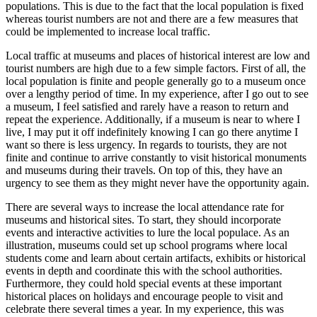
populations. This is due to the fact that the local population is fixed
whereas tourist numbers are not and there are a few measures that
could be implemented to increase local traffic.
Local traffic at museums and places of historical interest are low and
tourist numbers are high due to a few simple factors. First of all, the
local population is finite and people generally go to a museum once
over a lengthy period of time. In my experience, after I go out to see
a museum, I feel satisfied and rarely have a reason to return and
repeat the experience. Additionally, if a museum is near to where I
live, I may put it off indefinitely knowing I can go there anytime I
want so there is less urgency. In regards to tourists, they are not
finite and continue to arrive constantly to visit historical monuments
and museums during their travels. On top of this, they have an
urgency to see them as they might never have the opportunity again.
There are several ways to increase the local attendance rate for
museums and historical sites. To start, they should incorporate
events and interactive activities to lure the local populace. As an
illustration, museums could set up school programs where local
students come and learn about certain artifacts, exhibits or historical
events in depth and coordinate this with the school authorities.
Furthermore, they could hold special events at these important
historical places on holidays and encourage people to visit and
celebrate there several times a year. In my experience, this was