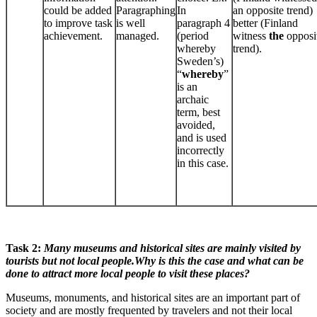
could be added
Paragraphing
In
an opposite trend)
to improve task
is well
paragraph 4
better (Finland
achievement.
managed.
(period
witness
the
opposi
whereby
trend).
Sweden’s)
“
whereby
”
is an
archaic
term, best
avoided,
and is used
incorrectly
in this case.
Task 2:
Many museums and historical sites are mainly visited by
tourists but not local people.Why is this the case and what can be
done to attract more local people to visit these places?
Museums, monuments, and historical sites are an important part of
society and are mostly frequented by travelers and not their local