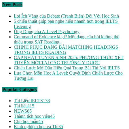
New Posts
Lợi Ích Vàng của Debate (Tranh Biện) Đối Với Học Sinh
5 chiến thuật giúp bạn nghe hiểu nhanh hơn trong IELTS
Listening
Ứng Dụng của A-Level Psychology
Command of Evidence là gì? Một dạng câu hỏi không thể
thiếu trong SAT Reading.
CHINH PHỤC DẠNG BÀI MATCHING HEADINGS
TRONG IELTS READING
CẬP NHẬT TUYỂN SINH 2025: PHƯƠNG THỨC XÉT
TUYỂN MỚI TẠI CÁC TRƯỜNG Y DƯỢC
Chiến Lược Mở Đầu Hiệu Quả Trong Bài Thi Nói IELTS
Lựa Chọn Môn Học A Level: Quyết Định Chiến Lược Cho
Tương Lai
Popular Category
Tài Liệu IELTS
138
Tài liệu
115
NEWS
85
Thành tích học viên
45
Clip học mẫu
45
Kinh nghiệm học và Thi
35