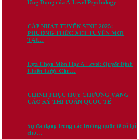
Ứng Dụng của A-Level Psychology
CẬP NHẬT TUYỂN SINH 2025:
PHƯƠNG THỨC XÉT TUYỂN MỚI
TẠI…
Lựa Chọn Môn Học A Level: Quyết Định
Chiến Lược Cho…
CHINH PHỤC HUY CHƯƠNG VÀNG
CÁC KỲ THI TOÁN QUỐC TẾ
Sự đa dạng trong các trường quốc tế có lợi
cho…