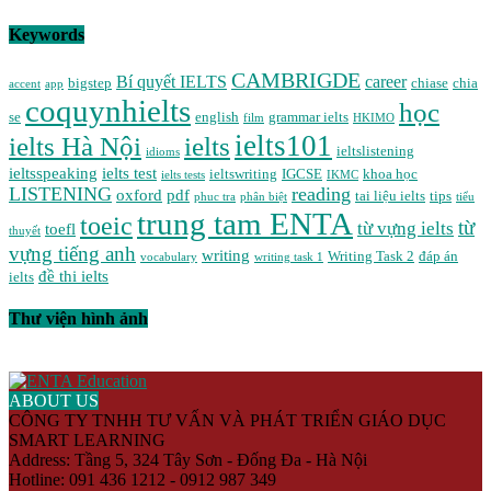
Keywords
CAMBRIGDE
Bí quyết IELTS
career
bigstep
chiase
chia
accent
app
coquynhielts
học
se
english
grammar ielts
film
HKIMO
ielts101
ielts Hà Nội
ielts
ieltslistening
idioms
ieltsspeaking
ielts test
ieltswriting
IGCSE
khoa học
ielts tests
IKMC
LISTENING
reading
oxford
pdf
tai liệu ielts
tips
phuc tra
phân biệt
tiểu
trung tam ENTA
toeic
từ
từ vựng ielts
toefl
thuyết
vựng tiếng anh
writing
Writing Task 2
đáp án
vocabulary
writing task 1
đề thi ielts
ielts
Thư viện hình ảnh
ABOUT US
CÔNG TY TNHH TƯ VẤN VÀ PHÁT TRIỂN GIÁO DỤC
SMART LEARNING
Address: Tầng 5, 324 Tây Sơn - Đống Đa - Hà Nội
Hotline: 091 436 1212 - 0912 987 349