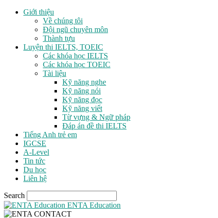
Giới thiệu
Về chúng tôi
Đội ngũ chuyên môn
Thành tựu
Luyện thi IELTS, TOEIC
Các khóa học IELTS
Các khóa học TOEIC
Tài liệu
Kỹ năng nghe
Kỹ năng nói
Kỹ năng đọc
Kỹ năng viết
Từ vựng & Ngữ pháp
Đáp án đề thi IELTS
Tiếng Anh trẻ em
IGCSE
A-Level
Tin tức
Du học
Liên hệ
Search
ENTA Education