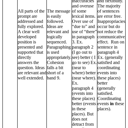
inaccuracies
and flexibility.
and overuse
The majority
All parts of the
The message
of some
of sentences
prompt are
is easily
lexical items.
are error free.
addressed and
followed.
Over use of
Inappropriacies
fully explored.
Ideas are
“due to” and
occur but do
A clear well
relevant and
use of “there”
not reduce the
developed
logically
in paragraph
communicative
position is
sequenced.
3. Ex.
effect. Run on
presented and
Paragraphing
paragraph 2
sentence in
supported that
is used
(I go out to
paragraph 4
directly
appropriately.
see) better ( I
Ex. (generally
answers the
Cohesion
go to see) Ex.
satisfied and
question. Ideas
falls a bit
(near to
coordinating
are relevant and
short of a
where) better
events into
well extended.
band 9.
(near where).
these places)
Ex.
better
paragraph 4
(generally
(events into
satisfied.
these places)
Coordinating
better (events
events
in
these
in these
places).
places). But
does not
detract from