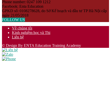
Phone number: 0247 109 1212
Facebook: Enta Education
GPKD số: 0108278628, do Sở Kế hoạch và đầu tư TP Hà Nội cấp
ngày 21/05/2018
FOLLOW US
Về chúng tôi
Kinh nghiệm học và Thi
Liên hệ
© Design By ENTA Education Training Academy