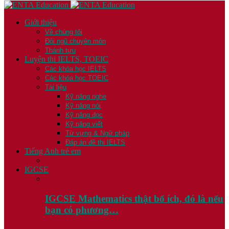
Giới thiệu
Về chúng tôi
Đội ngũ chuyên môn
Thành tựu
Luyện thi IELTS, TOEIC
Các khóa học IELTS
Các khóa học TOEIC
Tài liệu
Kỹ năng nghe
Kỹ năng nói
Kỹ năng đọc
Kỹ năng viết
Từ vựng & Ngữ pháp
Đáp án đề thi IELTS
Tiếng Anh trẻ em
IGCSE
IGCSE Mathematics thật bổ ích, đó là nếu
bạn có phương…