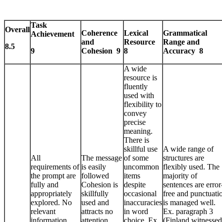
Task
Overall
Coherence
Lexical
Grammatical
Achievement
and
Resource
Range and
8.5
9
Cohesion 9
8
Accuracy 8
A wide
resource is
fluently
used with
flexibility to
convey
precise
meaning.
There is
skillful use
A wide range of
All
The message
of some
structures are
requirements of
is easily
uncommon
flexibly used. The
the prompt are
followed
items
majority of
fully and
Cohesion is
despite
sentences are error
appropriately
skillfully
occasional
free and punctuati
explored. No
used and
inaccuracies
is managed well.
relevant
attracts no
in word
Ex. paragraph 3
information
attention.
choice. Ex.
(Finland witnessed