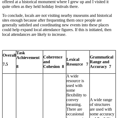
offered at a historical monument where I grew up and I visited it
quite often as they held holiday festivals there.
To conclude, locals are not visiting nearby museums and historical
sites enough because after frequenting them once people are
generally satisfied and coordinating new events into these places
could help expand local attendance figures. If this is initiated, then
local attendances are likely to increase.
Task
Overall
Coherence
Grammatical
Achievement
Lexical
and
Range and
7.5
Resource 7
8
Cohesion 8
Accuracy 7
A wide
resource is
used with
some
flexibility to
convey
A wide range
meaning.
of structures
There are
are used with
occasional
some accuracy