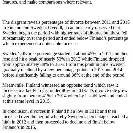
features, and make comparisons where relevant.
The diagram reveals percentages of divorce between 2011 and 2015
in Finland and Sweden. Overall, it can be clearly observed that
Sweden began the period with higher rates of divorce but these fell
substantially over the period and ended below Finland’s percentage
which experienced a noticeable increase.
Sweden’s divorce percentage started at about 45% in 2011 and then
rose and hit a peak of nearly 50% in 2012 while Finland dropped
from approximately 38% to 33%. From this point in time Sweden
gradually declined by a few percentage points in 2013 and 2014
before significantly falling to around 36% at the end of the period.
Meanwhile, Finland witnessed an opposite trend which saw it
increase markedly to just under 40% in 2013. It’s divorce rate grew
slightly from there to 41% in 2014 whereby it stabilized and ended
at this same level in 2015.
In conclusion, divorces in Finland hit a low in 2012 and then
increased over the period whereby Sweden’s percentages reached a
high in 2012 and then proceeded to decline and finish below
Finland’s in 2015.