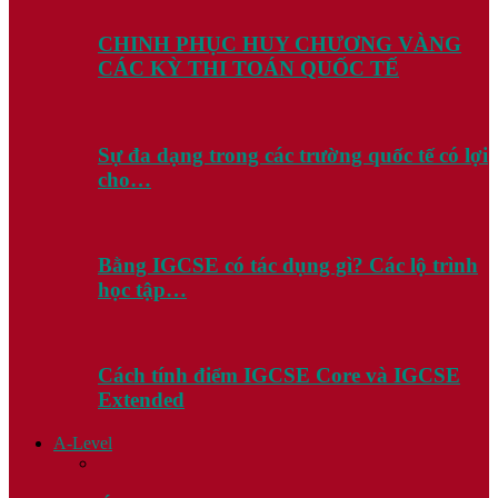
CHINH PHỤC HUY CHƯƠNG VÀNG
CÁC KỲ THI TOÁN QUỐC TẾ
Sự đa dạng trong các trường quốc tế có lợi
cho…
Bằng IGCSE có tác dụng gì? Các lộ trình
học tập…
Cách tính điểm IGCSE Core và IGCSE
Extended
A-Level