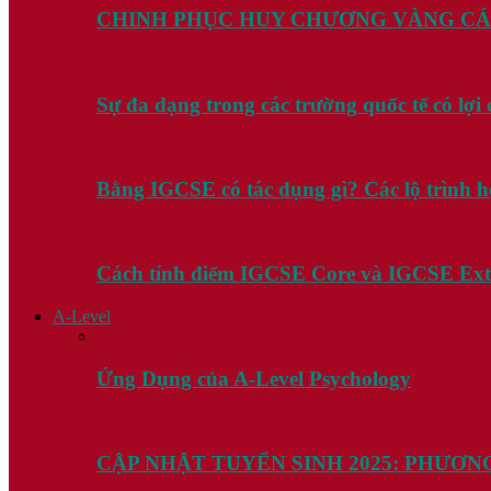
CHINH PHỤC HUY CHƯƠNG VÀNG CÁ
Sự đa dạng trong các trường quốc tế có lợ
Bằng IGCSE có tác dụng gì? Các lộ trình 
Cách tính điểm IGCSE Core và IGCSE Ex
A-Level
Ứng Dụng của A-Level Psychology
CẬP NHẬT TUYỂN SINH 2025: PHƯƠN