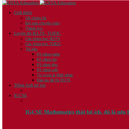
Giới thiệu
Về chúng tôi
Đội ngũ chuyên môn
Thành tựu
Luyện thi IELTS, TOEIC
Các khóa học IELTS
Các khóa học TOEIC
Tài liệu
Kỹ năng nghe
Kỹ năng nói
Kỹ năng đọc
Kỹ năng viết
Từ vựng & Ngữ pháp
Đáp án đề thi IELTS
Tiếng Anh trẻ em
IGCSE
IGCSE Mathematics thật bổ ích, đó là nế