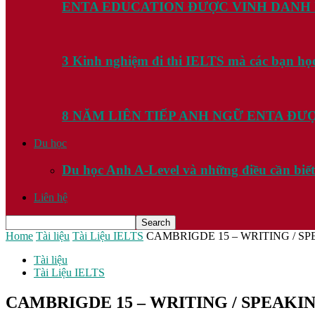
ENTA EDUCATION ĐƯỢC VINH DANH
3 Kinh nghiệm đi thi IELTS mà các bạn họ
8 NĂM LIÊN TIẾP ANH NGỮ ENTA Đ
Du học
Du học Anh A-Level và những điều cần biết
Liên hệ
Home
Tài liệu
Tài Liệu IELTS
CAMBRIGDE 15 – WRITING / SP
Tài liệu
Tài Liệu IELTS
CAMBRIGDE 15 – WRITING / SPEAKIN