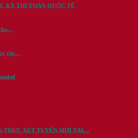
C KỲ THI TOÁN QUỐC TẾ
i cho…
học tập…
tended
G THỨC XÉT TUYỂN MỚI TẠI…