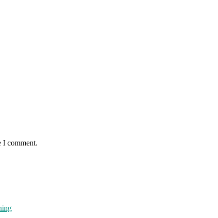
e I comment.
ning