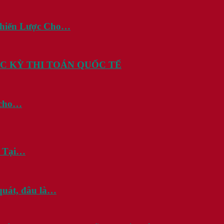
Chiến Lược Cho…
C KỲ THI TOÁN QUỐC TẾ
i cho…
? Tại…
quát, đâu là…