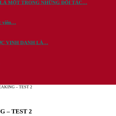
 LÀ MỘT TRONG NHỮNG ĐỐI TÁC…
c viên…
ƯỢC VINH DANH LÀ…
EAKING – TEST 2
G – TEST 2