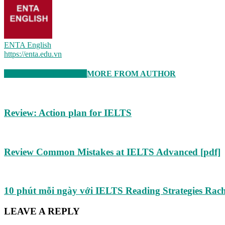
ENTA English
https://enta.edu.vn
RELATED ARTICLES
MORE FROM AUTHOR
Review: Action plan for IELTS
Review Common Mistakes at IELTS Advanced [pdf]
10 phút mỗi ngày với IELTS Reading Strategies Rach
LEAVE A REPLY