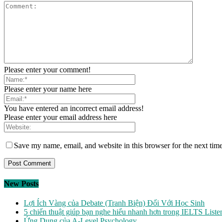
Please enter your comment!
Please enter your name here
You have entered an incorrect email address!
Please enter your email address here
Save my name, email, and website in this browser for the next tim
New Posts
Lợi Ích Vàng của Debate (Tranh Biện) Đối Với Học Sinh
5 chiến thuật giúp bạn nghe hiểu nhanh hơn trong IELTS Liste
Ứng Dụng của A-Level Psychology