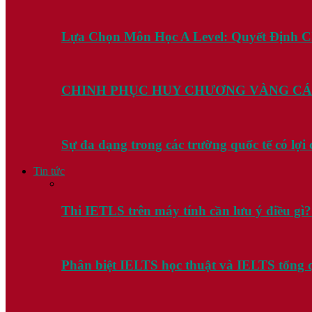
Lựa Chọn Môn Học A Level: Quyết Định 
CHINH PHỤC HUY CHƯƠNG VÀNG CÁ
Sự đa dạng trong các trường quốc tế có lợ
Tin tức
Thi IETLS trên máy tính cần lưu ý điều gì
Phân biệt IELTS học thuật và IELTS tổng 