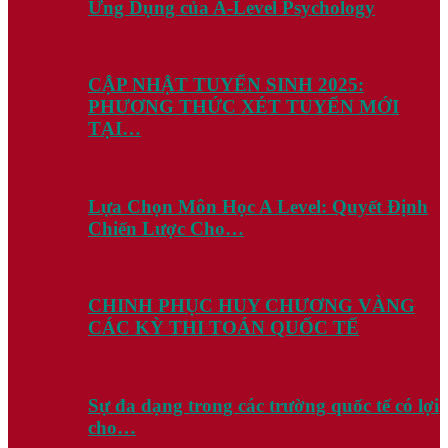
Ứng Dụng của A-Level Psychology
CẬP NHẬT TUYỂN SINH 2025:
PHƯƠNG THỨC XÉT TUYỂN MỚI
TẠI…
Lựa Chọn Môn Học A Level: Quyết Định
Chiến Lược Cho…
CHINH PHỤC HUY CHƯƠNG VÀNG
CÁC KỲ THI TOÁN QUỐC TẾ
Sự đa dạng trong các trường quốc tế có lợi
cho…