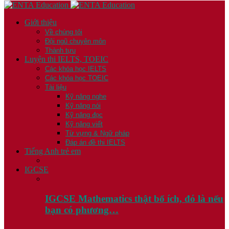
Giới thiệu
Về chúng tôi
Đội ngũ chuyên môn
Thành tựu
Luyện thi IELTS, TOEIC
Các khóa học IELTS
Các khóa học TOEIC
Tài liệu
Kỹ năng nghe
Kỹ năng nói
Kỹ năng đọc
Kỹ năng viết
Từ vựng & Ngữ pháp
Đáp án đề thi IELTS
Tiếng Anh trẻ em
IGCSE
IGCSE Mathematics thật bổ ích, đó là nếu
bạn có phương…