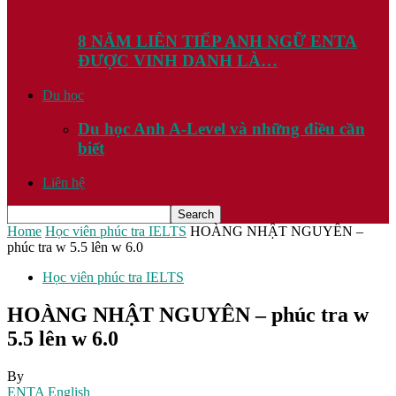
8 NĂM LIÊN TIẾP ANH NGỮ ENTA
ĐƯỢC VINH DANH LÀ…
Du học
Du học Anh A-Level và những điều cần
biết
Liên hệ
Home
Học viên phúc tra IELTS
HOÀNG NHẬT NGUYÊN –
phúc tra w 5.5 lên w 6.0
Học viên phúc tra IELTS
HOÀNG NHẬT NGUYÊN – phúc tra w
5.5 lên w 6.0
By
ENTA English