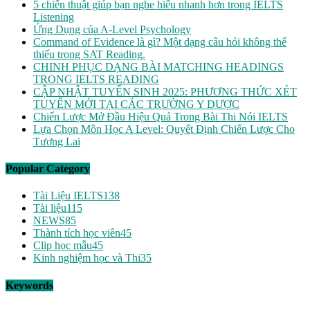
5 chiến thuật giúp bạn nghe hiểu nhanh hơn trong IELTS
Listening
Ứng Dụng của A-Level Psychology
Command of Evidence là gì? Một dạng câu hỏi không thể
thiếu trong SAT Reading.
CHINH PHỤC DẠNG BÀI MATCHING HEADINGS
TRONG IELTS READING
CẬP NHẬT TUYỂN SINH 2025: PHƯƠNG THỨC XÉT
TUYỂN MỚI TẠI CÁC TRƯỜNG Y DƯỢC
Chiến Lược Mở Đầu Hiệu Quả Trong Bài Thi Nói IELTS
Lựa Chọn Môn Học A Level: Quyết Định Chiến Lược Cho
Tương Lai
Popular Category
Tài Liệu IELTS
138
Tài liệu
115
NEWS
85
Thành tích học viên
45
Clip học mẫu
45
Kinh nghiệm học và Thi
35
Keywords