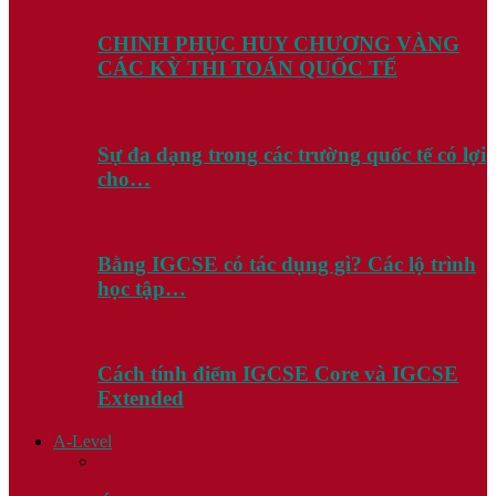
CHINH PHỤC HUY CHƯƠNG VÀNG
CÁC KỲ THI TOÁN QUỐC TẾ
Sự đa dạng trong các trường quốc tế có lợi
cho…
Bằng IGCSE có tác dụng gì? Các lộ trình
học tập…
Cách tính điểm IGCSE Core và IGCSE
Extended
A-Level