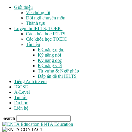
Giới thiệu
Về chúng tôi
Đội ngũ chuyên môn
Thành tựu
Luyện thi IELTS, TOEIC
Các khóa học IELTS
Các khóa học TOEIC
Tài liệu
Kỹ năng nghe
Kỹ năng nói
Kỹ năng đọc
Kỹ năng viết
Từ vựng & Ngữ pháp
Đáp án đề thi IELTS
Tiếng Anh trẻ em
IGCSE
A-Level
Tin tức
Du học
Liên hệ
Search
ENTA Education