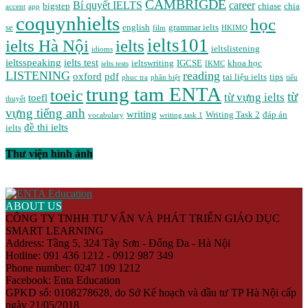
CAMBRIGDE
Bí quyết IELTS
career
bigstep
chiase
chia
accent
app
coquynhielts
học
se
english
grammar ielts
film
HKIMO
ielts101
ielts Hà Nội
ielts
ieltslistening
idioms
ieltsspeaking
ielts test
ieltswriting
IGCSE
khoa học
ielts tests
IKMC
LISTENING
reading
oxford
pdf
tai liệu ielts
tips
phuc tra
phân biệt
tiểu
trung tam ENTA
toeic
từ
từ vựng ielts
toefl
thuyết
vựng tiếng anh
writing
Writing Task 2
đáp án
vocabulary
writing task 1
đề thi ielts
ielts
Thư viện hình ảnh
ABOUT US
CÔNG TY TNHH TƯ VẤN VÀ PHÁT TRIỂN GIÁO DỤC
SMART LEARNING
Address: Tầng 5, 324 Tây Sơn - Đống Đa - Hà Nội
Hotline: 091 436 1212 - 0912 987 349
Phone number: 0247 109 1212
Facebook: Enta Education
GPKD số: 0108278628, do Sở Kế hoạch và đầu tư TP Hà Nội cấp
ngày 21/05/2018