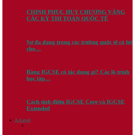
CHINH PHỤC HUY CHƯƠNG VÀNG
CÁC KỲ THI TOÁN QUỐC TẾ
Sự đa dạng trong các trường quốc tế có lợi
cho…
Bằng IGCSE có tác dụng gì? Các lộ trình
học tập…
Cách tính điểm IGCSE Core và IGCSE
Extended
A-Level