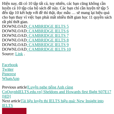
Hiện nay, đã có 10 tập tất cả, tuy nhiên, các bạn cũng không cần
luyện cả 10 tập của bộ sách đề này. Các bạn chỉ cần luyện từ tập 5
đến tập 10 kết hợp với đề thì thật, đọc mẫu … sẽ mang lại hiệu quả
cho bạn thay vì việc bạn phải mất nhiều thời gian học 11 quyền sách
rất phí thời gian.
DOWNLOAD
: CAMBRIDGE IELTS 5
DOWNLOAD
: CAMBRIDGE IELTS 6
DOWNLOAD
: CAMBRIDGE IELTS 7
DOWNLOAD
: CAMBRIDGE IELTS 8
DOWNLOAD
: CAMBRIDGE IELTS 9
DOWNLOAD
: CAMBRIDGE IELTS 10
Source:
Link
.
Facebook
Twitter
Pinterest
WhatsApp
Previous article
[Luyện nghe tiếng Anh cùng
CoQuynhIELTS.edu.vn] Sheldons and Howards first flight S07E17
[HD]
Next article
Tài liệu luyện thi IELTS hiệu quả: New Insight into
IELTS