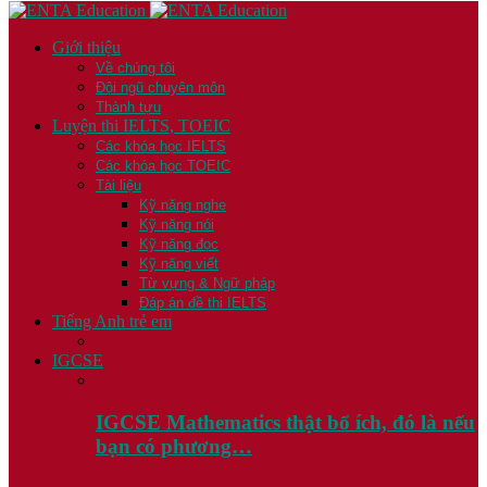
Giới thiệu
Về chúng tôi
Đội ngũ chuyên môn
Thành tựu
Luyện thi IELTS, TOEIC
Các khóa học IELTS
Các khóa học TOEIC
Tài liệu
Kỹ năng nghe
Kỹ năng nói
Kỹ năng đọc
Kỹ năng viết
Từ vựng & Ngữ pháp
Đáp án đề thi IELTS
Tiếng Anh trẻ em
IGCSE
IGCSE Mathematics thật bổ ích, đó là nếu
bạn có phương…