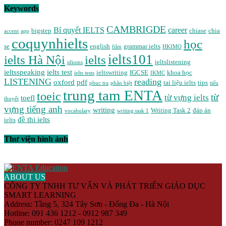
Keywords
CAMBRIGDE
Bí quyết IELTS
career
bigstep
chiase
chia
accent
app
coquynhielts
học
se
english
grammar ielts
film
HKIMO
ielts101
ielts Hà Nội
ielts
ieltslistening
idioms
ieltsspeaking
ielts test
ieltswriting
IGCSE
khoa học
ielts tests
IKMC
LISTENING
reading
oxford
pdf
tai liệu ielts
tips
phuc tra
phân biệt
tiểu
trung tam ENTA
toeic
từ
từ vựng ielts
toefl
thuyết
vựng tiếng anh
writing
Writing Task 2
đáp án
vocabulary
writing task 1
đề thi ielts
ielts
Thư viện hình ảnh
ABOUT US
CÔNG TY TNHH TƯ VẤN VÀ PHÁT TRIỂN GIÁO DỤC
SMART LEARNING
Address: Tầng 5, 324 Tây Sơn - Đống Đa - Hà Nội
Hotline: 091 436 1212 - 0912 987 349
Phone number: 0247 109 1212