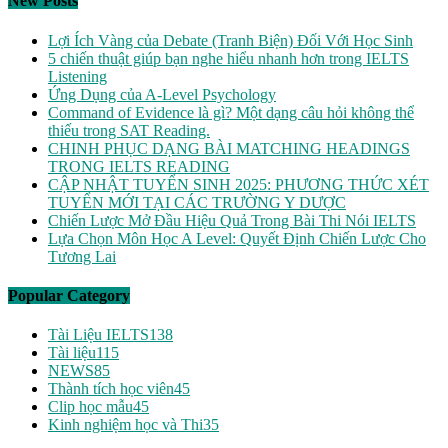
New Posts
Lợi Ích Vàng của Debate (Tranh Biện) Đối Với Học Sinh
5 chiến thuật giúp bạn nghe hiểu nhanh hơn trong IELTS
Listening
Ứng Dụng của A-Level Psychology
Command of Evidence là gì? Một dạng câu hỏi không thể
thiếu trong SAT Reading.
CHINH PHỤC DẠNG BÀI MATCHING HEADINGS
TRONG IELTS READING
CẬP NHẬT TUYỂN SINH 2025: PHƯƠNG THỨC XÉT
TUYỂN MỚI TẠI CÁC TRƯỜNG Y DƯỢC
Chiến Lược Mở Đầu Hiệu Quả Trong Bài Thi Nói IELTS
Lựa Chọn Môn Học A Level: Quyết Định Chiến Lược Cho
Tương Lai
Popular Category
Tài Liệu IELTS
138
Tài liệu
115
NEWS
85
Thành tích học viên
45
Clip học mẫu
45
Kinh nghiệm học và Thi
35