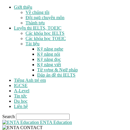
Giới thiệu
Về chúng tôi
Đội ngũ chuyên môn
Thành tựu
Luyện thi IELTS, TOEIC
Các khóa học IELTS
Các khóa học TOEIC
Tài liệu
Kỹ năng nghe
Kỹ năng nói
Kỹ năng đọc
Kỹ năng viết
Từ vựng & Ngữ pháp
Đáp án đề thi IELTS
Tiếng Anh trẻ em
IGCSE
A-Level
Tin tức
Du học
Liên hệ
Search
ENTA Education