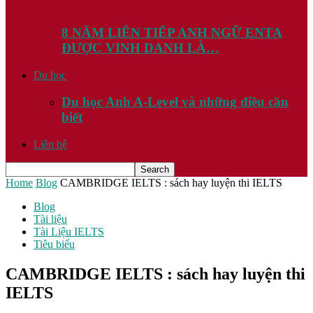
8 NĂM LIÊN TIẾP ANH NGỮ ENTA
ĐƯỢC VINH DANH LÀ…
Du học
Du học Anh A-Level và những điều cần
biết
Liên hệ
Home
Blog
CAMBRIDGE IELTS : sách hay luyện thi IELTS
Blog
Tài liệu
Tài Liệu IELTS
Tiêu biểu
CAMBRIDGE IELTS : sách hay luyện thi
IELTS