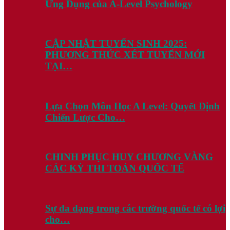
Ứng Dụng của A-Level Psychology
CẬP NHẬT TUYỂN SINH 2025:
PHƯƠNG THỨC XÉT TUYỂN MỚI
TẠI…
Lựa Chọn Môn Học A Level: Quyết Định
Chiến Lược Cho…
CHINH PHỤC HUY CHƯƠNG VÀNG
CÁC KỲ THI TOÁN QUỐC TẾ
Sự đa dạng trong các trường quốc tế có lợi
cho…