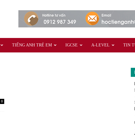
TIẾNG ANH TRẺ EM
IGCSE
A-LEVEL
TIN 
0