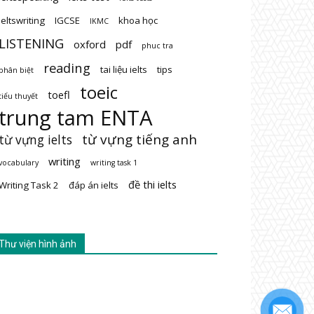
ieltswriting
IGCSE
khoa học
IKMC
LISTENING
oxford
pdf
phuc tra
reading
tai liệu ielts
tips
phân biệt
toeic
toefl
tiểu thuyết
trung tam ENTA
từ vựng tiếng anh
từ vựng ielts
writing
vocabulary
writing task 1
đề thi ielts
Writing Task 2
đáp án ielts
Thư viện hình ảnh