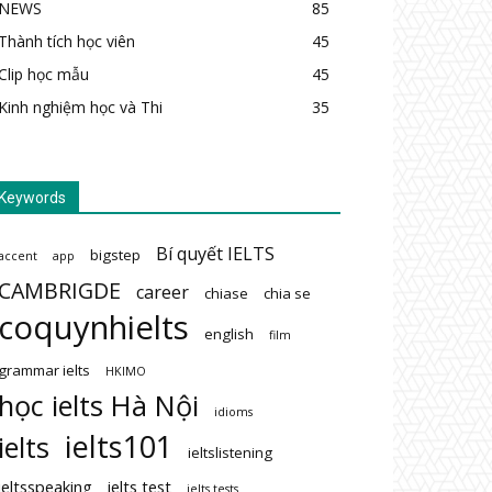
NEWS
85
Thành tích học viên
45
Clip học mẫu
45
Kinh nghiệm học và Thi
35
Keywords
Bí quyết IELTS
bigstep
accent
app
CAMBRIGDE
career
chiase
chia se
coquynhielts
english
film
grammar ielts
HKIMO
học ielts Hà Nội
idioms
ielts101
ielts
ieltslistening
ieltsspeaking
ielts test
ielts tests