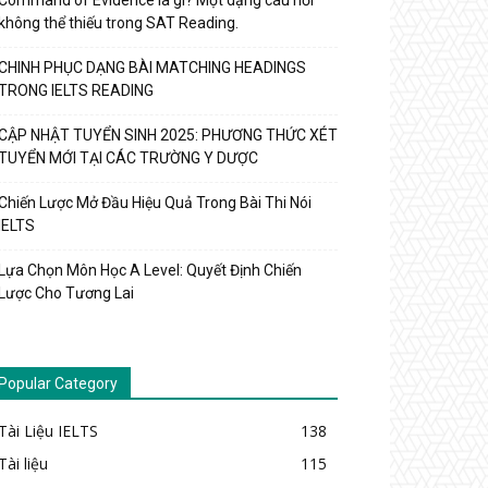
Command of Evidence là gì? Một dạng câu hỏi
không thể thiếu trong SAT Reading.
CHINH PHỤC DẠNG BÀI MATCHING HEADINGS
TRONG IELTS READING
CẬP NHẬT TUYỂN SINH 2025: PHƯƠNG THỨC XÉT
TUYỂN MỚI TẠI CÁC TRƯỜNG Y DƯỢC
Chiến Lược Mở Đầu Hiệu Quả Trong Bài Thi Nói
IELTS
Lựa Chọn Môn Học A Level: Quyết Định Chiến
Lược Cho Tương Lai
Popular Category
Tài Liệu IELTS
138
Tài liệu
115