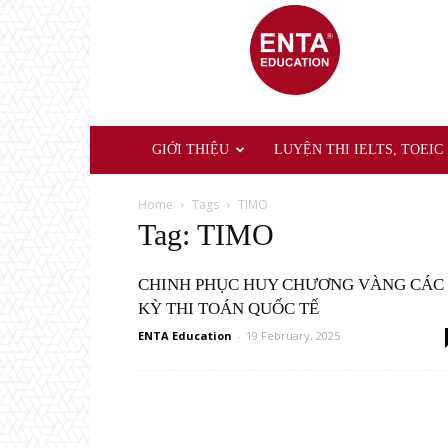
ENTA
Education
GIỚI THIỆU
LUYỆN THI IELTS, TOEIC
Home
Tags
TIMO
Tag: TIMO
CHINH PHỤC HUY CHƯƠNG VÀNG CÁC
KỲ THI TOÁN QUỐC TẾ
ENTA Education
-
19 February, 2025