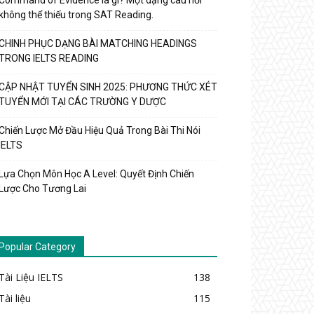
Command of Evidence là gì? Một dạng câu hỏi
không thể thiếu trong SAT Reading.
CHINH PHỤC DẠNG BÀI MATCHING HEADINGS
TRONG IELTS READING
CẬP NHẬT TUYỂN SINH 2025: PHƯƠNG THỨC XÉT
TUYỂN MỚI TẠI CÁC TRƯỜNG Y DƯỢC
Chiến Lược Mở Đầu Hiệu Quả Trong Bài Thi Nói
IELTS
Lựa Chọn Môn Học A Level: Quyết Định Chiến
Lược Cho Tương Lai
Popular Category
Tài Liệu IELTS
138
Tài liệu
115