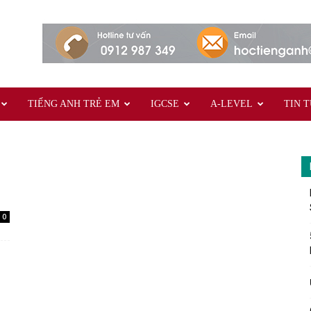
TIẾNG ANH TRẺ EM
IGCSE
A-LEVEL
TIN 
0