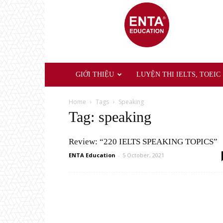
ENTA
Education
GIỚI THIỆU
LUYỆN THI IELTS, TOEIC
Home
Tags
Speaking
Tag: speaking
Review: “220 IELTS SPEAKING TOPICS”
ENTA Education
-
5 October, 2021