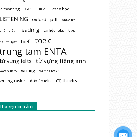
ieltswriting
IGCSE
khoa học
IKMC
LISTENING
oxford
pdf
phuc tra
reading
tai liệu ielts
tips
phân biệt
toeic
toefl
tiểu thuyết
trung tam ENTA
từ vựng tiếng anh
từ vựng ielts
writing
vocabulary
writing task 1
đề thi ielts
Writing Task 2
đáp án ielts
Thư viện hình ảnh