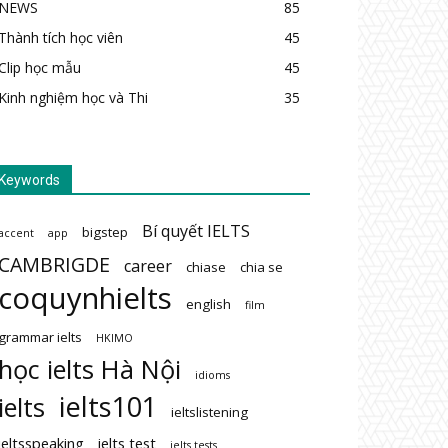
NEWS
85
Thành tích học viên
45
Clip học mẫu
45
Kinh nghiệm học và Thi
35
Keywords
Bí quyết IELTS
bigstep
accent
app
CAMBRIGDE
career
chiase
chia se
coquynhielts
english
film
grammar ielts
HKIMO
học ielts Hà Nội
idioms
ielts101
ielts
ieltslistening
ieltsspeaking
ielts test
ielts tests