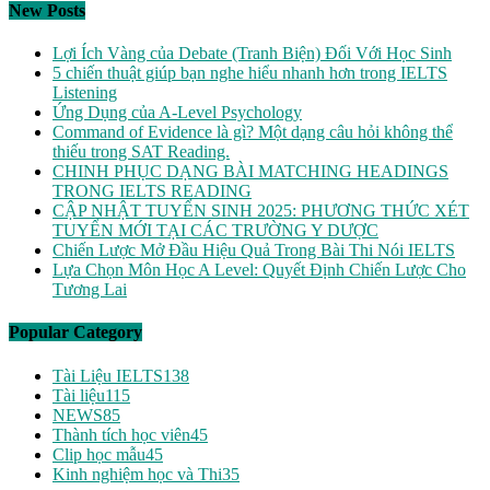
New Posts
Lợi Ích Vàng của Debate (Tranh Biện) Đối Với Học Sinh
5 chiến thuật giúp bạn nghe hiểu nhanh hơn trong IELTS
Listening
Ứng Dụng của A-Level Psychology
Command of Evidence là gì? Một dạng câu hỏi không thể
thiếu trong SAT Reading.
CHINH PHỤC DẠNG BÀI MATCHING HEADINGS
TRONG IELTS READING
CẬP NHẬT TUYỂN SINH 2025: PHƯƠNG THỨC XÉT
TUYỂN MỚI TẠI CÁC TRƯỜNG Y DƯỢC
Chiến Lược Mở Đầu Hiệu Quả Trong Bài Thi Nói IELTS
Lựa Chọn Môn Học A Level: Quyết Định Chiến Lược Cho
Tương Lai
Popular Category
Tài Liệu IELTS
138
Tài liệu
115
NEWS
85
Thành tích học viên
45
Clip học mẫu
45
Kinh nghiệm học và Thi
35