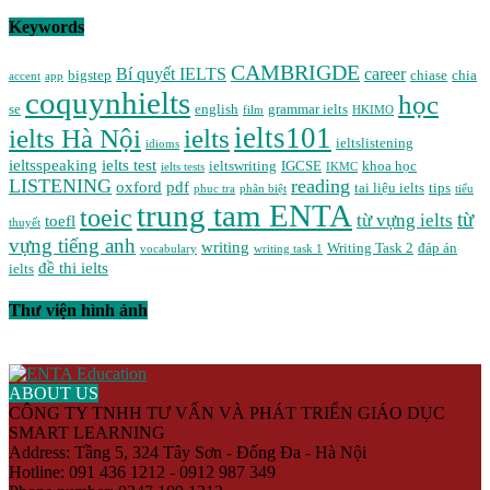
Keywords
CAMBRIGDE
Bí quyết IELTS
career
bigstep
chiase
chia
accent
app
coquynhielts
học
se
english
grammar ielts
film
HKIMO
ielts101
ielts Hà Nội
ielts
ieltslistening
idioms
ieltsspeaking
ielts test
ieltswriting
IGCSE
khoa học
ielts tests
IKMC
LISTENING
reading
oxford
pdf
tai liệu ielts
tips
phuc tra
phân biệt
tiểu
trung tam ENTA
toeic
từ
từ vựng ielts
toefl
thuyết
vựng tiếng anh
writing
Writing Task 2
đáp án
vocabulary
writing task 1
đề thi ielts
ielts
Thư viện hình ảnh
ABOUT US
CÔNG TY TNHH TƯ VẤN VÀ PHÁT TRIỂN GIÁO DỤC
SMART LEARNING
Address: Tầng 5, 324 Tây Sơn - Đống Đa - Hà Nội
Hotline: 091 436 1212 - 0912 987 349