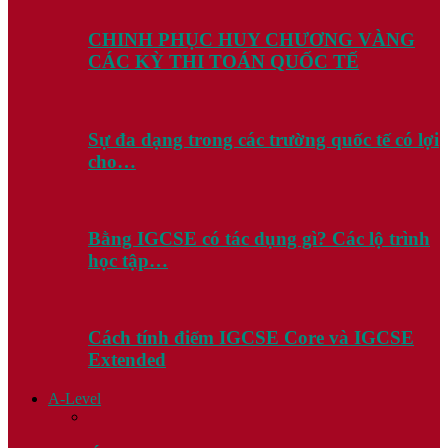
CHINH PHỤC HUY CHƯƠNG VÀNG
CÁC KỲ THI TOÁN QUỐC TẾ
Sự đa dạng trong các trường quốc tế có lợi
cho…
Bằng IGCSE có tác dụng gì? Các lộ trình
học tập…
Cách tính điểm IGCSE Core và IGCSE
Extended
A-Level