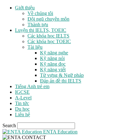
Giới thiệu
Về chúng tôi
Đội ngũ chuyên môn
Thành tựu
Luyện thi IELTS, TOEIC
Các khóa học IELTS
Các khóa học TOEIC
Tài liệu
Kỹ năng nghe
Kỹ năng nói
Kỹ năng đọc
Kỹ năng viết
Từ vựng & Ngữ pháp
Đáp án đề thi IELTS
Tiếng Anh trẻ em
IGCSE
A-Level
Tin tức
Du học
Liên hệ
Search
ENTA Education