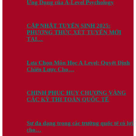
Ứng Dụng của A-Level Psychology
CẬP NHẬT TUYỂN SINH 2025:
PHƯƠNG THỨC XÉT TUYỂN MỚI
TẠI…
Lựa Chọn Môn Học A Level: Quyết Định
Chiến Lược Cho…
CHINH PHỤC HUY CHƯƠNG VÀNG
CÁC KỲ THI TOÁN QUỐC TẾ
Sự đa dạng trong các trường quốc tế có lợi
cho…