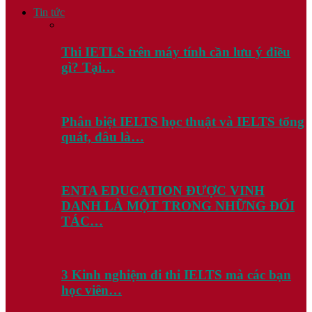
Tin tức
Thi IETLS trên máy tính cần lưu ý điều
gì? Tại…
Phân biệt IELTS học thuật và IELTS tổng
quát, đâu là…
ENTA EDUCATION ĐƯỢC VINH
DANH LÀ MỘT TRONG NHỮNG ĐỐI
TÁC…
3 Kinh nghiệm đi thi IELTS mà các bạn
học viên…