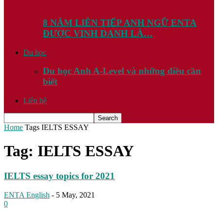
8 NĂM LIÊN TIẾP ANH NGỮ ENTA
ĐƯỢC VINH DANH LÀ…
Du học
Du học Anh A-Level và những điều cần
biết
Liên hệ
Home
Tags
IELTS ESSAY
Tag: IELTS ESSAY
IELTS essay topics for 2021
ENTA English
-
5 May, 2021
0