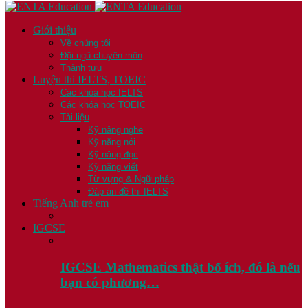
Giới thiệu
Về chúng tôi
Đội ngũ chuyên môn
Thành tựu
Luyện thi IELTS, TOEIC
Các khóa học IELTS
Các khóa học TOEIC
Tài liệu
Kỹ năng nghe
Kỹ năng nói
Kỹ năng đọc
Kỹ năng viết
Từ vựng & Ngữ pháp
Đáp án đề thi IELTS
Tiếng Anh trẻ em
IGCSE
IGCSE Mathematics thật bổ ích, đó là nếu
bạn có phương…