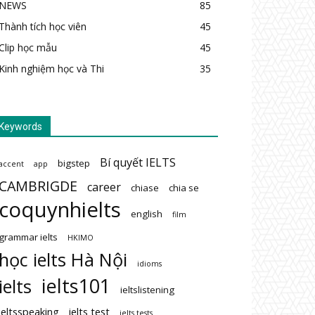
NEWS
85
Thành tích học viên
45
Clip học mẫu
45
Kinh nghiệm học và Thi
35
Keywords
Bí quyết IELTS
bigstep
accent
app
CAMBRIGDE
career
chiase
chia se
coquynhielts
english
film
grammar ielts
HKIMO
học ielts Hà Nội
idioms
ielts101
ielts
ieltslistening
ieltsspeaking
ielts test
ielts tests