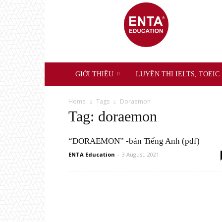
ENTA
Education
GIỚI THIỆU
LUYỆN THI IELTS, TOEIC
Home
Tags
Doraemon
Tag: doraemon
“DORAEMON” -bản Tiếng Anh (pdf)
ENTA Education
-
3 August, 2021