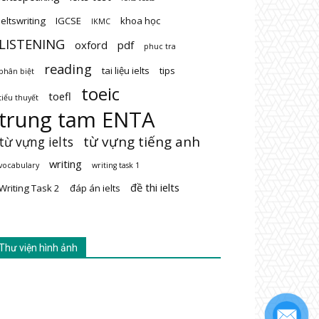
ieltswriting
IGCSE
khoa học
IKMC
LISTENING
oxford
pdf
phuc tra
reading
tai liệu ielts
tips
phân biệt
toeic
toefl
tiểu thuyết
trung tam ENTA
từ vựng tiếng anh
từ vựng ielts
writing
vocabulary
writing task 1
đề thi ielts
Writing Task 2
đáp án ielts
Thư viện hình ảnh