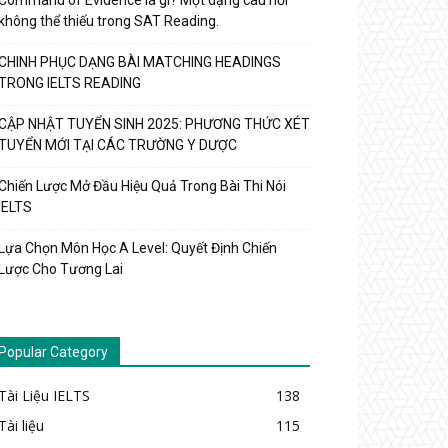
Command of Evidence là gì? Một dạng câu hỏi
không thể thiếu trong SAT Reading.
CHINH PHỤC DẠNG BÀI MATCHING HEADINGS
TRONG IELTS READING
CẬP NHẬT TUYỂN SINH 2025: PHƯƠNG THỨC XÉT
TUYỂN MỚI TẠI CÁC TRƯỜNG Y DƯỢC
Chiến Lược Mở Đầu Hiệu Quả Trong Bài Thi Nói
IELTS
Lựa Chọn Môn Học A Level: Quyết Định Chiến
Lược Cho Tương Lai
Popular Category
Tài Liệu IELTS
138
Tài liệu
115