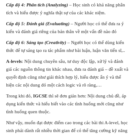
Cấp độ 4: Phân tích (Analyzing)
– Học sinh có khả năng phân
tích và hiểu được ý nghĩa thật sự của các khác niệm.
Cấp độ 5: Đánh giá (Evaluating)
– Người học có thể đưa ra ý
kiến và đánh giá riêng của bản thân về một vấn đề nào đó
Cấp độ 6: Sáng tạo (Creativity)
– Người học có thể dùng kiến
thức để tự sáng tạo ra tác phẩm như bài luận, luận văn tiến sĩ,..
A-levels
: Nội dung chuyên sâu, tư duy độc lập, xử lý và đánh
giá các nguồn thông tin khác nhau, đưa ra đánh giá – đề xuất và
quyết định cũng như giải thích hợp lý, hiểu được ẩn ý và thể
hiện các nội dung đó một cách logic và rõ ràng,…
Trong khi đó,
IGCSE
thì sẽ đơn giản hơn: Nội dung chủ đề, áp
dụng kiến thức và hiểu biết vào các tình huống mới cũng như
tình huống quen thuộc.
Như vậy, muốn đạt được điểm cao trong các bài thi A-level, học
sinh phải dành rất nhiều thời gian để có thể tăng cường kỹ năng