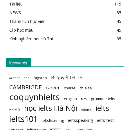
Tài liệu
115
NEWS
85
Thành tích học viên
45
Clip học mẫu
45
Kinh nghiệm học và Thi
35
Keywords
Bí quyết IELTS
bigstep
accent
app
CAMBRIGDE
career
chiase
chia se
coquynhielts
english
grammar ielts
film
học ielts Hà Nội
ielts
HKIMO
idioms
ielts101
ieltsspeaking
ielts test
ieltslistening
ieltswriting
IGCSE
khoa học